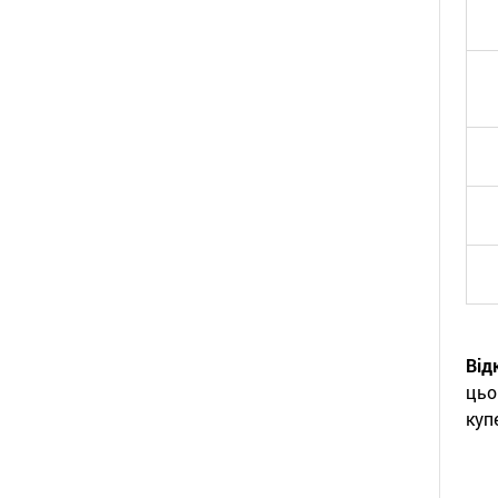
Від
цьо
куп