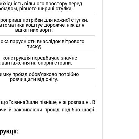
ідність вільного простору перед
роїздом, рівного ширині стулки;
привід потрібен для кожної стулки,
втоматика коштує дорожче, ніж для
відкатних воріт;
 парусність внаслідок вітрового
тиску;
нструкція передбачає значне
авантаження на опорні стовпи;
ку проїзд обов'язково потрібно
розчищати від снігу.
 що їх винайшли пізніше, ніж розпашні. В
ючи й закриваючи проїзд подібно шафі-
рукції: