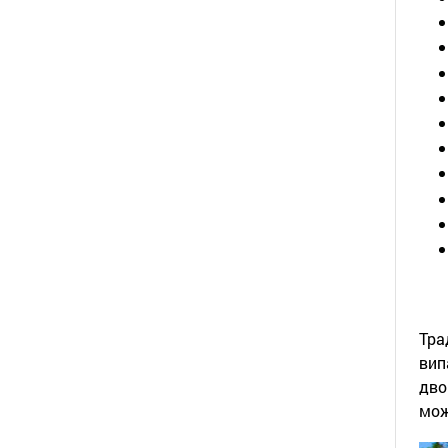
Тра
вип
дво
мож