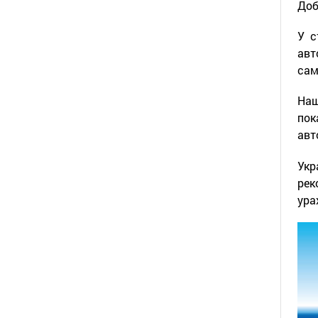
Доб
У с
авт
сам
Наш
пок
авт
Укр
рек
ура