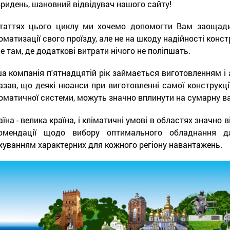
ридень, шановний відвідувач нашого сайту!
таттях цього циклу ми хочемо допомогти Вам заощади
оматизації свого проїзду, але не на шкоду надійності конст
е там, де додаткові витрати нічого не поліпшать.
а компанія п'ятнадцятій рік займається виготовленням і а
азав, що деякі нюанси при виготовленні самої конструкції
оматичної системи, можуть значно вплинути на сумарну варті
аїна - велика країна, і кліматичні умові в областях значно
омендації щодо вибору оптимального обладнання д
хуванням характерних для кожного регіону навантажень.