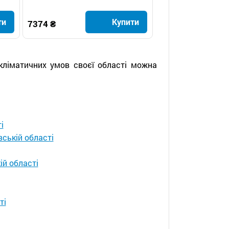
ти
Купити
7374 ₴
 кліматичних умов своєї області можна
і
вській області
ій області
ті