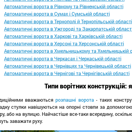
Автоматичні ворота в Рівному та Рівненській області
Автоматичні ворота в Сумах і Сумській області
Автоматичні ворота в Тернополі й Тернопільській област
Автоматичні ворота в Ужгороді та Закарпатській област
Автоматичні ворота в Харкові та Харківській області
Автоматичні ворота в Херсоні та Херсонській області
Автоматичні ворота в Хмельницькому та Хмельницькій о
Автоматичні ворота в Черкасах і Черкаській області
Автоматичні ворота в Чернівцях та Чернівецькій області
Автоматичні ворота в Чернігові та Чернігівській області
Типи ворітних конструкцій: 
диційними вважаються
розпашні ворота
- таких констру
адку стулки навішуються на опорні стовпи за допомогою
ру, або на вулицю. Найчастіше все-таки всередину, оскільк
уть заважати руху.