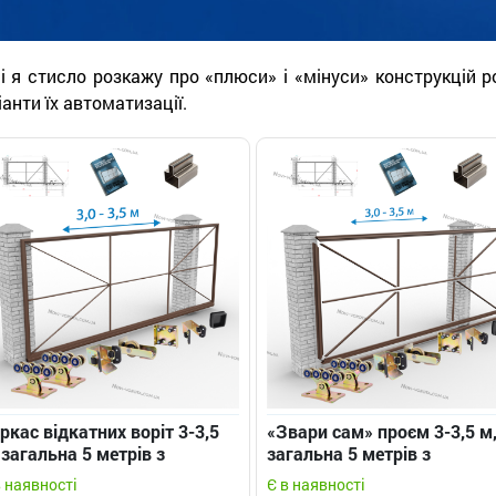
і я стисло розкажу про «плюси» і «мінуси» конструкцій ро
іанти їх автоматизації.
ркас відкатних воріт 3-3,5
«Звари сам» проєм 3-3,5 м
 загальна 5 метрів з
загальна 5 метрів з
адратною противагою
квадратним хвостовиком -
в наявності
Є в наявності