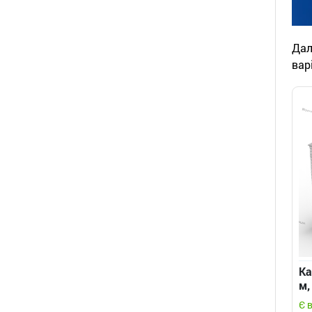
Дал
вар
Ка
м,
кв
Є 