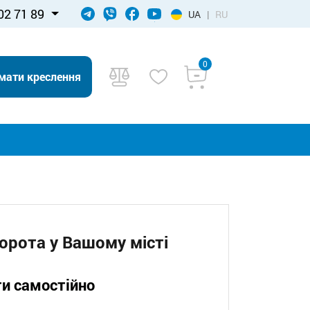
02 71 89
UA
|
RU
0
мати креслення
орота у Вашому місті
ти самостійно