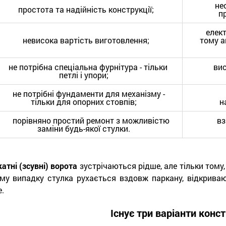
необх
простота та надійність конструкції;
п
електро
невисока вартість виготовлення;
тому а
не потрібна спеціальна фурнітура - тільки
висока
петлі і упори;
не потрібні фундаменти для механізму -
ко
тільки для опорних стовпів;
н
порівняно простий ремонт з можливістю
взим
заміни будь-якої стулки.
катні (зсувні) ворота
зустрічаються рідше, але тільки тому,
му випадку стулка рухається вздовж паркану, відкрива
е.
Існує три варіанти конст