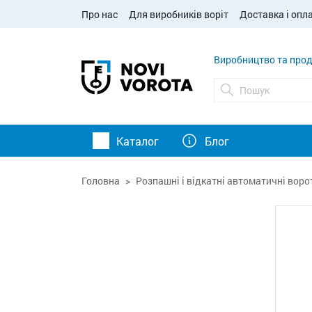
Про нас
Для виробників воріт
Доставка і опл
Виробництво та прод
Каталог
Блог
Головна
Розпашні і відкатні автоматичні воро