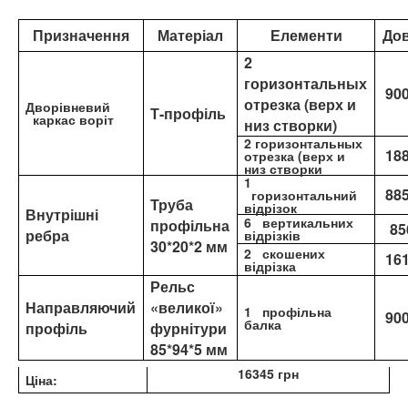
Призначення
Матеріал
Елементи
До
2
горизонтальных
90
отрезка (верх и
Дворівневий
Т-профіль
каркас воріт
низ створки)
2 горизонтальных
18
отрезка (верх и
низ створки
1
88
горизонтальний
Труба
відрізок
Внутрішні
6 вертикальних
профільна
85
ребра
відрізків
30*20*2 мм
2 скошених
16
відрізка
Рельс
Направляючий
«великої»
1 профільна
90
балка
профіль
фурнітури
85*94*5 мм
16345 грн
Ціна: