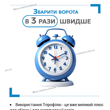
Використання Т-профілю - це вже великий плюс
для збірки і для експлуатації воріт.