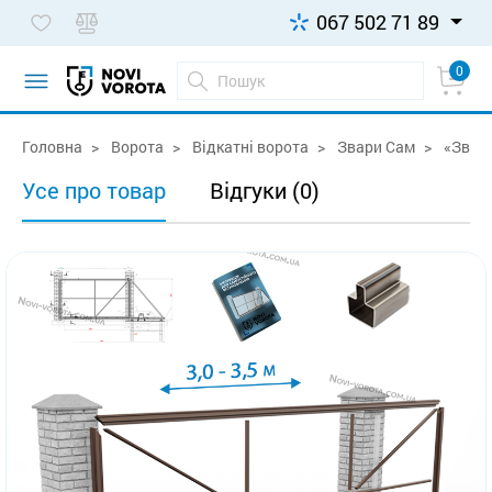
067 502 71 89
0
Головна
Ворота
Відкатні ворота
Звари Сам
«Звари
Усе про товар
Відгуки (0)