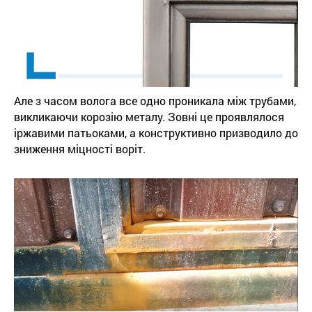
Але з часом волога все одно проникала між трубами,
викликаючи корозію металу. Зовні це проявлялося
іржавими патьоками, а конструктивно призводило до
зниження міцності воріт.