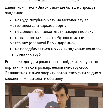
Даний комплект «Звари сам» ще більше спрощує
завдання:
не буде потрібно їхати на металобазу за
матеріалом для каркаса воріт;
не доведеться виконувати виміри і порізку;
не залишаться незатребувані шматки
матеріалу (оплачені Вами даремно),
не передбачається ніяких випадкових помилок
і зіпсованих труб.
Все необхідне для рами воріт прийде вже акуратно
порізаним чітко в розмір, немов конструктор.
Залишиться тільки зварити готові елементи згідно з
кресленням і виконати обшивку.