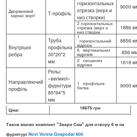
горизонтальных
9000 м
отрезка (верх и
Дворівневий
Т-профіль
каркас воріт
низ створки)
2 горизонтальных
1886 м
отрезка (верх и
низ створки
1
Труба
8856 м
горизонтальний
відрізок
Внутрішні
профільна
6 вертикальних
856 м
ребра
30*20*2
відрізків
2 скошених
мм
1618 м
відрізка
Рельс
«великої»
Направляючий
1 профільна
фурнітури
9000 м
балка
профіль
85*94*5
мм
18675 грн
Ціна:
Також маємо комплект "Звари Сам" для отвору 6 м на
фурнітурі
Novi Vorota Gospodar 600