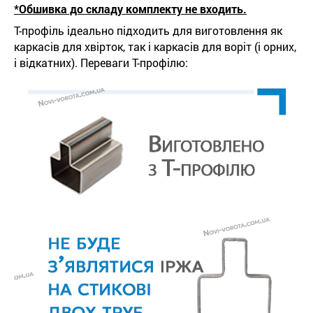
*Обшивка до складу комплекту не входить.
Т-профіль ідеально підходить для виготовлення як
каркасів для хвірток, так і каркасів для воріт (і орних,
і відкатних). Переваги Т-профілю: