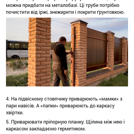
можна придбати на металобазі. Ці труби потрібно
почистити від іржі, знежирити і покрити ґрунтовкою.
4. На підвісному стовпчику приварюють «мамки» з
пари навісів. А «папки» приварюють до каркасу
хвіртки.
5. Приварювати пріпорную планку. Щілина між нею і
каркасом закладаємо герметиком.