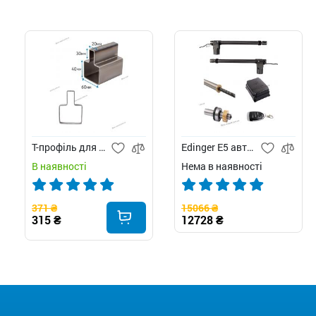
Т-профіль для воріт
Edinger E5 автоматика для розпашних воріт
В наявності
Нема в наявності
371 ₴
15066 ₴
315 ₴
12728 ₴