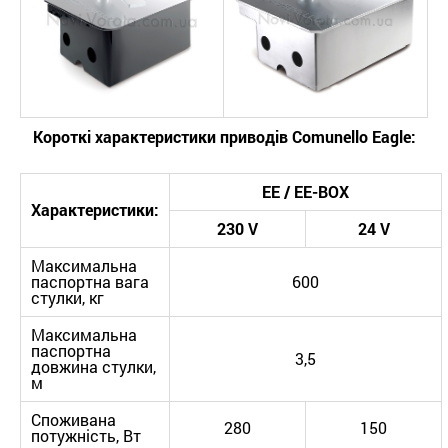
Короткі характеристики приводів
Comunello
Eagle
:
E
E
/ E
E
-
BOX
Характеристики:
230
V
24
V
Максимальна
паспортна вага
600
стулки, кг
Максимальна
паспортна
3,5
довжина стулки,
м
Споживана
280
150
потужність, Вт