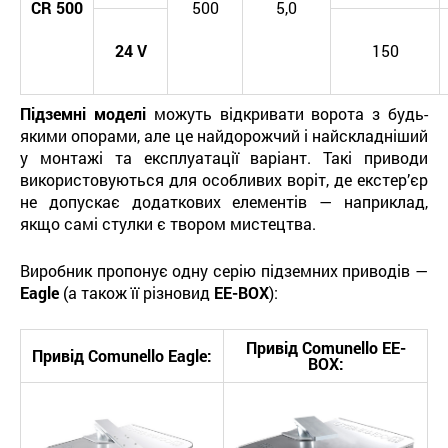
CR
500
500
5,0
24
V
150
Підземні моделі
можуть відкривати ворота з будь-
якими опорами, але це найдорожчий і найскладніший
у монтажі та експлуатації варіант. Такі приводи
використовуються для особливих воріт, де екстер’єр
не допускає додаткових елементів — наприклад,
якщо самі стулки є твором мистецтва.
Виробник пропонує одну серію підземних приводів —
Eagle
(а також її різновид
EE-BOX
):
Привід
Comunello E
E
-
Привід
Comunello
Eagle
:
BOX
: