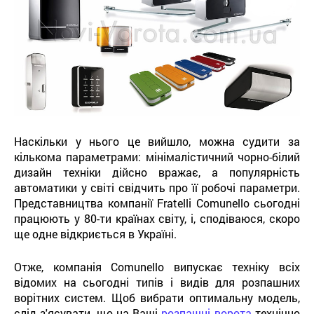
Наскільки у нього це вийшло, можна судити за
кількома параметрами: мінімалістичний чорно-білий
дизайн техніки дійсно вражає, а популярність
автоматики у світі свідчить про її робочі параметри.
Представництва компанії Fratelli Comunello сьогодні
працюють у 80-ти країнах світу, і, сподіваюся, скоро
ще одне відкриється в Україні.
Отже, компанія Comunello випускає техніку всіх
відомих на сьогодні типів і видів для розпашних
ворітних систем. Щоб вибрати оптимальну модель,
слід з'ясувати, що на Ваші
розпашні ворота
технічно