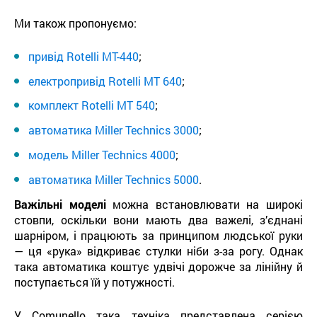
Ми також пропонуємо:
привід Rotelli МТ-440
;
електропривід Rotelli MT 640
;
комплект Rotelli MT 540
;
автоматика Miller Technics 3000
;
модель Miller Technics 4000
;
автоматика Miller Technics 5000
.
Важільні моделі
можна встановлювати на широкі
стовпи, оскільки вони мають два важелі, з’єднані
шарніром, і працюють за принципом людської руки
— ця «рука» відкриває стулки ніби з-за рогу. Однак
така автоматика коштує удвічі дорожче за лінійну й
поступається їй у потужності.
У Comunello така техніка представлена серією