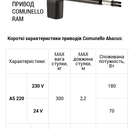
Короткі характеристики приводів Comunello Abacus:
MAX
MAX
Споживана
вага
довжина
Характеристики:
потужність,
стулки,
стулки,
Вт
кг
м
230
V
180
AS
220
300
2,2
24
V
70