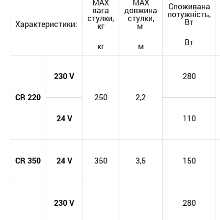
MAX
MAX
Споживана
вага
довжина
потужність,
стулки,
стулки,
Вт
Характеристики:
кг
м
Вт
кг
м
230
V
280
CR
220
250
2,2
24
V
110
CR
3
5
0
24
V
350
3,5
150
230
V
280