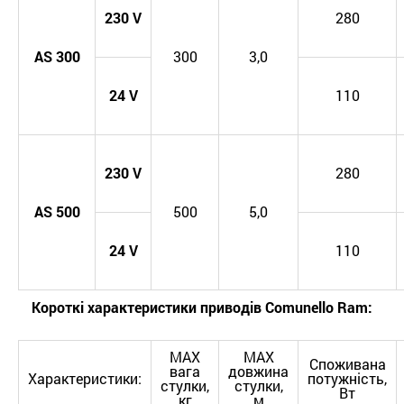
230
V
280
AS
300
300
3,0
24
V
110
230
V
280
AS
500
500
5,0
24
V
110
Короткі характеристики приводів Comunello Ram:
MAX
MAX
Споживана
вага
довжина
Характеристики:
потужність,
стулки,
стулки,
Вт
кг
м