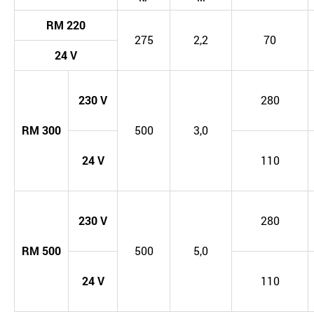
RM
220
275
2,2
70
24
V
230
V
280
RM
300
500
3,0
24
V
110
230
V
280
RM
500
500
5,0
24
V
110