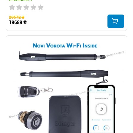
20572 ₴
19689 ₴