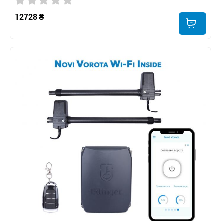
12728 ₴