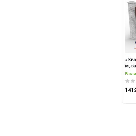
«Зва
м, з
трик
В ная
хвос
воро
141