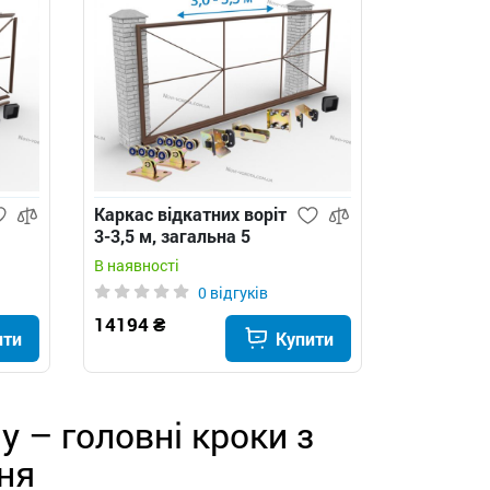
Каркас відкатних воріт
3-3,5 м, загальна 5
метрів з квадратною
В наявності
противагою
0 відгуків
14194 ₴
ити
Купити
у – головні кроки з
ня