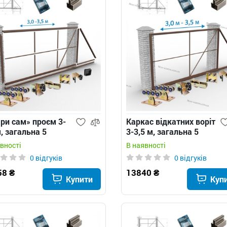
ри сам» проєм 3-
Каркас відкатних воріт
м, загальна 5
3-3,5 м, загальна 5
ів з трикутним
метрів з трикутним
вності
В наявності
товиком - відкатні
хвостовиком
0 відгуків
0 відгуків
та
58 ₴
13840 ₴
Купити
Куп