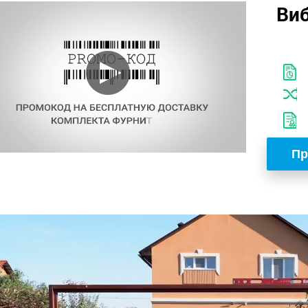
Виб
Пр