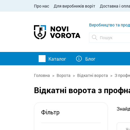
Про нас
Для виробників воріт
Доставка і опл
Виробництво та прод
Каталог
Блог
Головна
Ворота
Відкатні ворота
З проф
Відкатні ворота з профн
Знайд
Фільтр