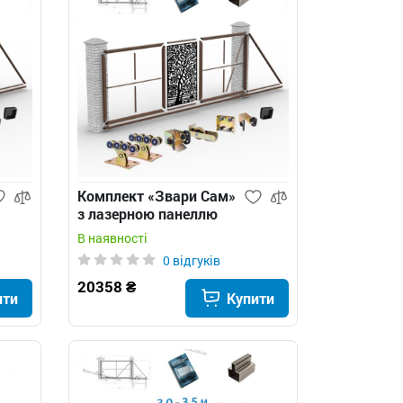
Комплект «Звари Сам»
з лазерною панеллю
для відкатних воріт з
В наявності
Т-профілю
0 відгуків
20358 ₴
ити
Купити