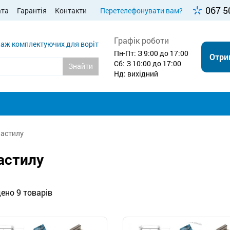
067 5
ата
Гарантія
Контакти
Перетелефонувати вам?
Графік роботи
аж комплектуючих для воріт
Пн-Пт: З 9:00 до 17:00
Отри
Сб: З 10:00 до 17:00
Знайти
Нд: вихідний
настилу
астилу
ено 9 товарів