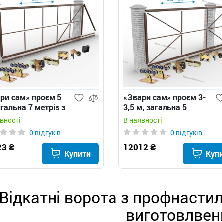
ри сам» проєм 5
«Звари сам» проєм 3-
агальна 7 метрів з
3,5 м, загальна 5
утним
метрів з квадратним
вності
В наявності
товиком - відкатні
хвостовиком - відкатні
0 відгуків
0 відгуків
та
ворота
23 ₴
12012 ₴
Купити
Куп
Відкатні ворота з профнастил
виготовлвен