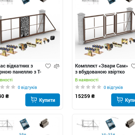
ас відкатних з
Комплект «Звари Сам»
рною панеллю з Т-
з вбудованою хвіртко
філю
для відкатних воріт з
вності
В наявності
Т-профілю, на проєм 3
0 відгуків
0 відгуків
м
40 ₴
15259 ₴
Купити
Куп