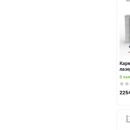
Карк
лазе
про
В ная
225