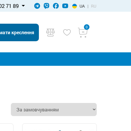
02 71 89
UA
|
RU
0
мати креслення