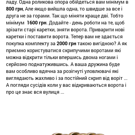
ладу. Одна роликова опора обійдеться вам мінімум в
800 грн
, Але якщо вийшла одна, то швидше за все і
друга не за горами. Так що міняти краще дві. Тобто
мінімум
1600 грн
. Додайте - день роботи на те, щоб
зрізати старі каретки, зняти ворота. Приварити нові
каретки і поставити ворота. Тепер вам не здається
покупка комплекту за
2000 грн
такою вигідною? А як
приємно користуватися скрипучими воротами які
можна відкрити тільки впершись двома ногами і
серйозно поднатужившись. А ваша дружина буде
вам особливо вдячна за розігнуті уловлювачі які
виглядають жахливо і за постійний скрип від воріт ...
А погляди сусідів коли у вас відкриваються ворота і
про це знає вся вулиця ...