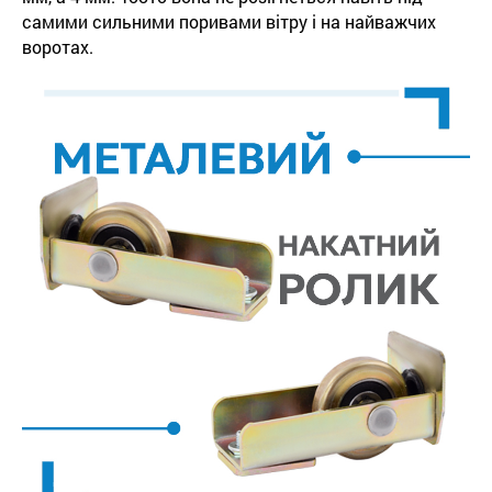
самими сильними поривами вітру і на найважчих
воротах.