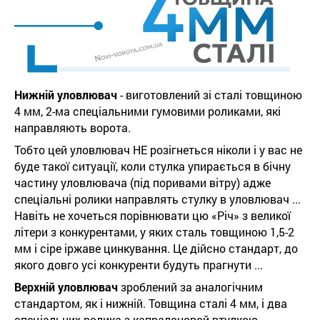
Нижній уловлювач
- виготовлений зі сталі товщиною
4 мм, 2-ма спеціальними гумовими роликами, які
направляють ворота.
Тобто цей уловлювач НЕ розігнеться ніколи і у вас не
буде такої ситуації, коли стулка упирається в бічну
частину уловлювача (під поривами вітру) адже
спеціальні ролики направлять стулку в уловлювач ...
Навіть не хочеться порівнювати цю «Річ» з великої
літери з конкурентами, у яких сталь товщиною 1,5-2
мм і сіре іржаве цинкування. Це дійсно стандарт, до
якого довго усі конкуренти будуть прагнути ...
Верхній уловлювач
зроблений за аналогічним
стандартом, як і нижній. Товщина сталі 4 мм, і два
спеціальних ролика з капралоновой втулкою