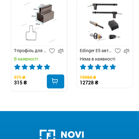
Т-профіль для воріт
Edinger E5 автоматика для розпашних воріт
В наявності
Нема в наявності
371 ₴
15066 ₴
315 ₴
12728 ₴