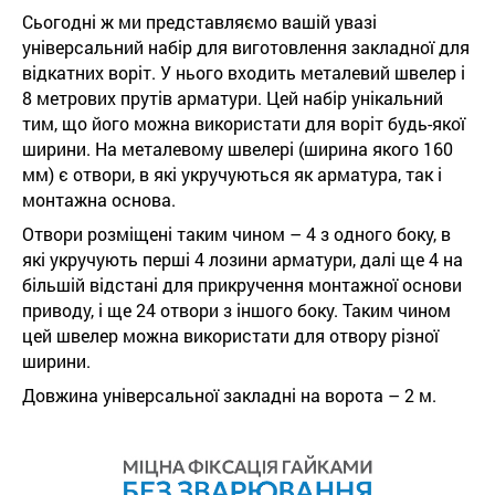
Сьогодні ж ми представляємо вашій увазі
універсальний набір для виготовлення закладної для
відкатних воріт. У нього входить металевий швелер і
8 метрових прутів арматури. Цей набір унікальний
тим, що його можна використати для воріт будь-якої
ширини. На металевому швелері (ширина якого 160
мм) є отвори, в які укручуються як арматура, так і
монтажна основа.
Отвори розміщені таким чином – 4 з одного боку, в
які укручують перші 4 лозини арматури, далі ще 4 на
більшій відстані для прикручення монтажної основи
приводу, і ще 24 отвори з іншого боку. Таким чином
цей швелер можна використати для отвору різної
ширини.
Довжина універсальної закладні на ворота – 2 м.