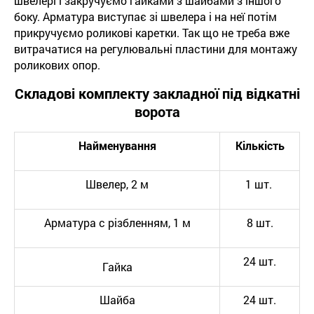
швелері і закручуємо гайками з шайбами з іншого
боку. Арматура виступає зі швелера і на неї потім
прикручуємо роликові каретки. Так що не треба вже
витрачатися на регулювальні пластини для монтажу
роликових опор.
Складові комплекту закладної під відкатні
ворота
Найменування
Кількість
Швелер, 2 м
1 шт.
Арматура с різбленням, 1 м
8 шт.
24 шт.
Гайка
Шайба
24 шт.