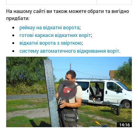
На нашому сайті ви також можете обрати та вигідно
придбати:
рейкау на відкатні ворота
;
готові каркаси відкатних воріт
;
відкатні ворота з хвірткою
;
систему автоматичного відкривання воріт
.