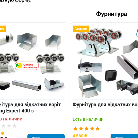
Фурнитура
ка
Скидка
ітура для відкатних воріт
Фурнітура для відкатних во
ing Expert 400 з
равляючою довжиною 5 м
в наличии
Есть в наличии
 ₴
4 580 ₴