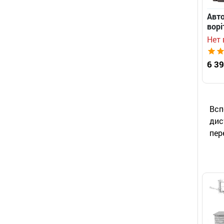
Авто
ворі
Нет 
6 39
Всп
дис
пер