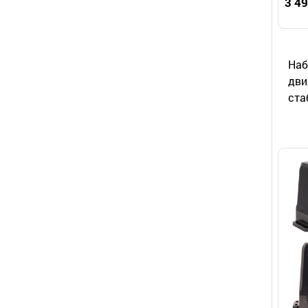
3 49
Наб
дви
ста