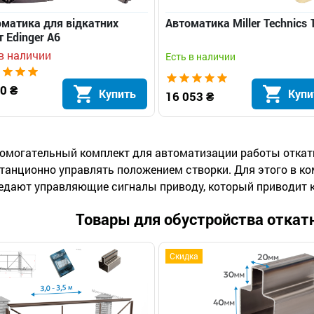
матика для відкатних
Автоматика Miller Technics 
т Edinger A6
в наличии
Есть в наличии
0 ₴
Купить
Купи
16 053 ₴
омогательный комплект для автоматизации работы откатн
танционно управлять положением створки. Для этого в ко
едают управляющие сигналы приводу, который приводит к
Товары для обустройства откат
Скидка