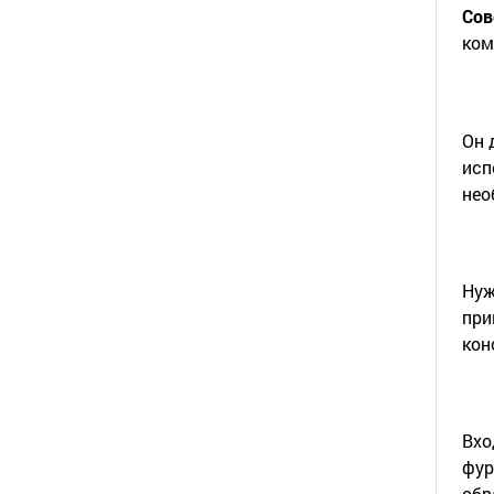
Сов
ком
Он 
исп
нео
Нуж
при
кон
Вхо
фур
обр