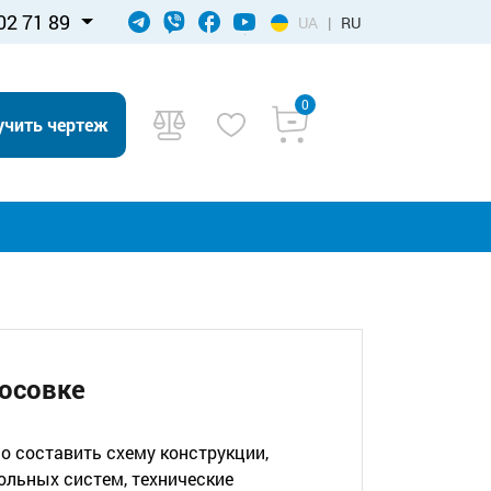
02 71 89
UA
|
RU
0
учить чертеж
осовке
о составить схему конструкции,
ольных систем, технические