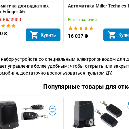
матика для відкатних
Автоматика Miller Technics 
т Edinger A6
в наличии
Есть в наличии
0 ₴
Купить
Купи
16 037 ₴
 набор устройств со специальным электроприводом для д
ает управление более удобным: чтобы открыть или закрыть
омобиля, достаточно воспользоваться пультом ДУ.
Популярные товары для отк