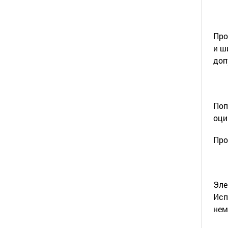
Про
и ш
доп
Поп
оци
Про
Эле
Исп
нем