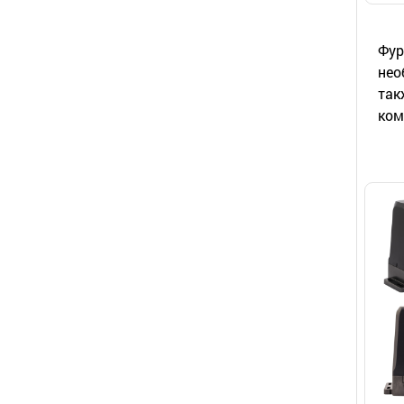
Фур
нео
так
ком