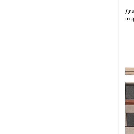
Дви
отк