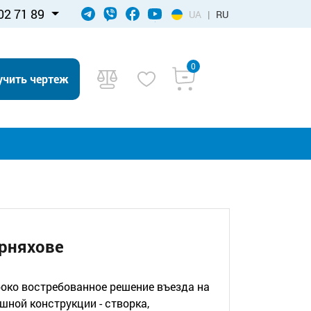
02 71 89
UA
|
RU
0
учить чертеж
рняхове
роко востребованное решение въезда на
ной конструкции - створка,