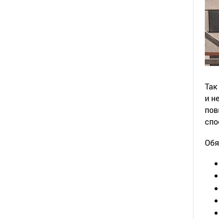
Так
и н
пов
спо
Обя