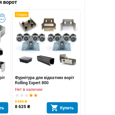
я ворот
Скидка
ріт
Фурнітура для відкатних воріт
Rolling Expert 800
Нет в наличии
8 885 ₴
8 625 ₴
ть
Купить