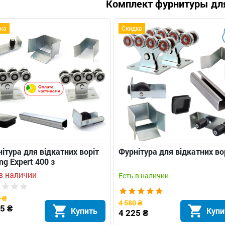
Комплект фурнитуры дл
ка
Скидка
ітура для відкатних воріт
Фурнітура для відкатних во
ing Expert 400 з
равляючою довжиною 5 м
в наличии
Есть в наличии
 ₴
4 580 ₴
5 ₴
Купить
Купи
4 225 ₴