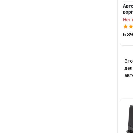
Авто
ворі
Нет 
6 39
Это
дел
авт