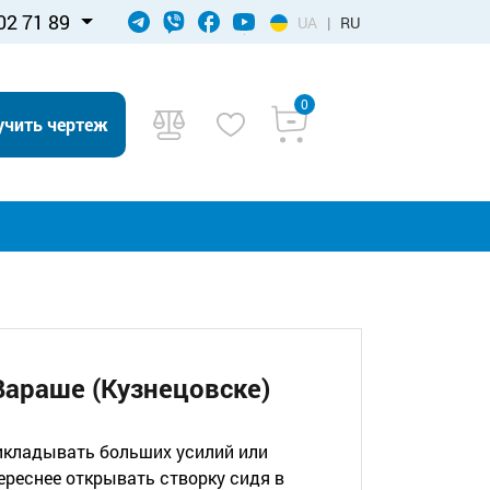
02 71 89
UA
|
RU
0
учить чертеж
Вараше (Кузнецовске)
рикладывать больших усилий или
тереснее открывать створку сидя в