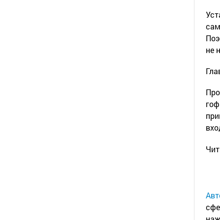
Уст
сам
Поэ
не 
Гла
Про
гоф
при
вхо
Чит
Авт
сфе
наж