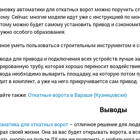
ановку автоматики для откатных ворот можно поручить с
ому. Сейчас многие модели идут уже с инструкцией по мон
тому можно будет самому установить привод и сэкономит
нужно особого образования.
вное уметь пользоваться строительным инструментом и 
вода для привода и подключения всех устройств лучше з
рированную трубу, которая хорошо переносит воздействие
вода необходимо выварить площадку, на которую потом п
дит в комплект, а уже на него прикручивается сам привод.
айте также:
Откатные ворота в Вараше (Кузнецовске)
Выводы
оматика для откатных ворот
– отличное решение для люде
рах своей жизни. Она за вас будет открывать ворота, а вс
ать кнопку на пульте ДУ или же позвонить с мобильного 