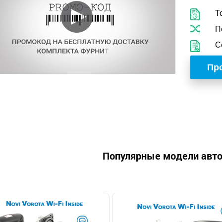
Т
П
С
Про
Популярные модели авт