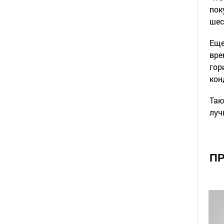
пок
шес
Еще
вре
гор
кон
Так
луч
ПР