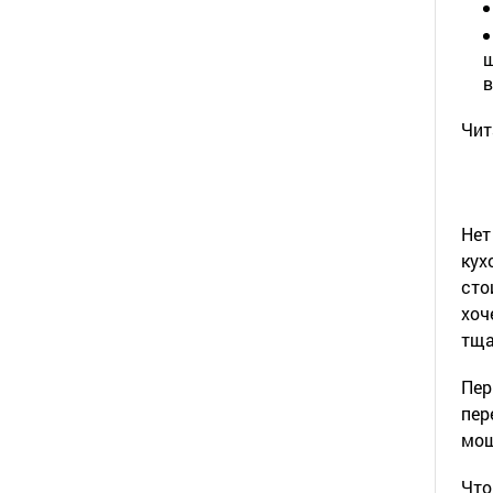
ш
в
Чит
Нет
кух
сто
хоч
тща
Пер
пер
мощ
Что