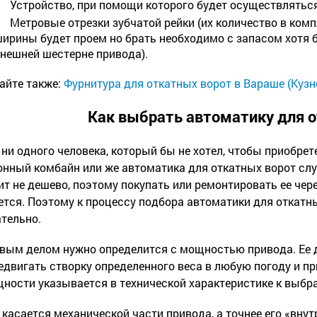
Устройство, при помощи которого будет осуществлятьс
Метровые отрезки зубчатой рейки (их количество в компл
ирины будет проем но брать необходимо с запасом хотя б
нешней шестерне привода).
айте также:
Фурнитура для откатных ворот в Вараше (Кузн
Как выбрать автоматику для 
 ни одного человека, который бы не хотел, чтобы приобрет
онный комбайн или же автоматика для откатных ворот слу
ит не дешево, поэтому покупать или ремонтировать ее чер
ется. Поэтому к процессу подбора автоматики для откатн
тельно.
вым делом нужно определится с мощностью привода. Ее 
едвигать створку определенного веса в любую погоду и п
ности указывается в технической характеристике к выбр
 касается механической части привода, а точнее его «внут