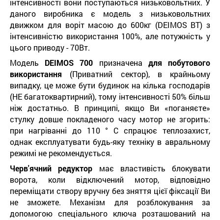
інтенсивності вони поступаються низьковольтних. У
даного виробника є модель з низьковольтних
движком для воріт масою до 600кг (DEIMOS ВТ) з
інтенсивністю використання 100%, але потужність у
цього приводу - 70Вт.
Модель
DEIMOS 700
призначена
для побутового
використання
(Приватний сектор), в крайньому
випадку, це може бути будинок на кілька господарів
(НЕ багатоквартирний), тому інтенсивності 50% більш
ніж достатньо. В принципі, якщо Ви «поганяєте»
стулку довше покладеного часу мотор не згорить:
при нагріванні до 110 ° С спрацює теплозахист,
однак експлуатувати будь-яку техніку в авральному
режимі не рекомендується.
Черв'ячний редуктор
має властивість блокувати
ворота, коли відключений мотор, відповідно
переміщати створу вручну без зняття цієї фіксації Ви
не зможете. Механізм для розблокування за
допомогою спеціального ключа розташований на