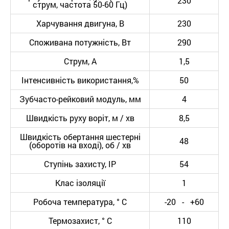
230
струм, частота 50-60 Гц)
Харчування двигуна, В
230
Споживана потужність, Вт
290
Струм, А
1,5
Інтенсивність використання,%
50
Зубчасто-рейковий модуль, мм
4
Швидкість руху воріт, м / хв
8,5
Швидкість обертання шестерні
48
(оборотів на вході), об / хв
Ступінь захисту, IP
54
Клас ізоляції
1
Робоча температура, ° С
-20 - +60
Термозахист, ° С
110