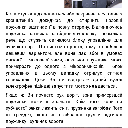
Коли стулка відкривається або закривається, один з
кронштейнів доїжджає до стирчить назовні
пружинки відгинає її в певну сторону. Відгинаючись
пружинка натискає на відповідну кнопку і розмикає
реле, що служить сигналом блоку управління для
зупинки воріт. Ця система проста, тому є найбільш
дешевим варіантом, але вона дає збої в умовах
сніжної і морозної зими, оскільки пружинка може
примерзати до одного з мікровимикачів і блок
управління в цьому випадку отримує сигнал
«приїхали». Доки Ви не відігрієте даний вузол
(електрофен підійде) запустити мотор не вдасться.
Якщо ж Ви почнете рух воріт, зрив примерзшей
пружинки може її зламати. Крім того, коли на
зубчастої рейки лежить сніг, пружинка загрібає його
як грейдер, після чого зібраний грудку відгинає
пружинку і зупиняє ворота.