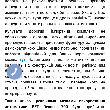
ворота не рекомендується, оскільки приводу
доведеться працювати з перевантаженнями, що
зменшить термін його служби в рази. Якщо у Вас
неякісна фурнітура, краще відразу замініть її, інакше
доведеться міняти разом зі згорілої автоматикою.
Купувати дорогий імпортний комплект не
обов'язково - сьогодні деякі вітчизняні виробники
пропонують досить пристойну фурнітуру за цілком
демократичною ціною. Якщо потрібно, прочитати, як
вибрати відповідний для Ваших воріт комплект
можна
тут
. Навантаження від кліматичних впливів
залежить від конструкції Ваших воріт і регіону: чим
більше на полотні художніх елементів, тим більше
«кишень» для зберігання снігу і льоду, а глухо зашита
стулка приймає вітрове тиск і передає його на
привід, в той час як загратоване полотно пропускає
вітер крізь прути.
Таким чином,
реальними межами використання
автоматики BFT Deimos 700
буде прийнятне