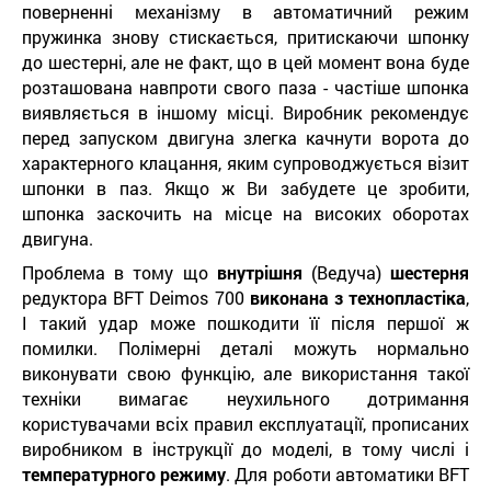
поверненні механізму в автоматичний режим
пружинка знову стискається, притискаючи шпонку
до шестерні, але не факт, що в цей момент вона буде
розташована навпроти свого паза - частіше шпонка
виявляється в іншому місці. Виробник рекомендує
перед запуском двигуна злегка качнути ворота до
характерного клацання, яким супроводжується візит
шпонки в паз. Якщо ж Ви забудете це зробити,
шпонка заскочить на місце на високих оборотах
двигуна.
Проблема в тому що
внутрішня
(Ведуча)
шестерня
редуктора BFT Deimos 700
виконана з технопластіка
,
І такий удар може пошкодити її після першої ж
помилки. Полімерні деталі можуть нормально
виконувати свою функцію, але використання такої
техніки вимагає неухильного дотримання
користувачами всіх правил експлуатації, прописаних
виробником в інструкції до моделі, в тому числі і
температурного режиму
. Для роботи автоматики BFT