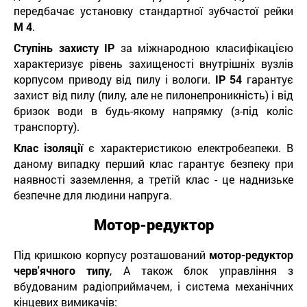
передбачає установку стандартної зубчастої рейки
М 4
.
Ступінь захисту IP
за міжнародною класифікацією
характеризує рівень захищеності внутрішніх вузлів
корпусом приводу від пилу і вологи.
IP 54
гарантує
захист від пилу (пилу, але не пилонепроникність) і від
бризок води в будь-якому напрямку (з-під коліс
транспорту).
Клас ізоляції
є характеристикою електробезпеки. В
даному випадку перший клас гарантує безпеку при
наявності заземлення, а третій клас - це наднизьке
безпечне для людини напруга.
Мотор-редуктор
Під кришкою корпусу розташований
мотор-редуктор
черв'ячного типу
, А також блок управління з
вбудованим радіоприймачем, і система механічних
кінцевих вимикачів: