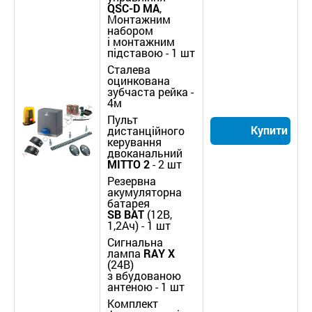
QSC-D MA
,
Монтажним
набором
і монтажним
підставою - 1 шт
Сталева
оцинкована
зубчаста рейка -
4м
Пульт
Купити
дистанційного
керування
двоканальний
MITTO
2
- 2 шт
Резервна
акумуляторна
батарея
SB
BAT
(12В,
1,2Ач) - 1 шт
Сигнальна
лампа
RAY
X
(24В)
з вбудованою
антеною - 1 шт
Комплект