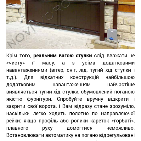
Крім того,
реальним вагою стулки
слід вважати не
«чисту» її масу, а з усіма додатковими
навантаженнями (вітер, сніг, лід, тугий хід стулки і
т.д.). Для відкатних конструкцій найбільшою
додатковим навантаженням найчастіше
виявляється тугий хід стулки, обумовлений поганою
якістю фурнітури. Спробуйте вручну відкрити і
закрити свої ворота, і Вам відразу стане зрозуміло,
наскільки легко ходить полотно по направляючої
рейки: якщо профіль або ролики кареток «горбаті»,
плавного руху домогтися неможливо.
Встановлювати автоматику на погано відрегульовані