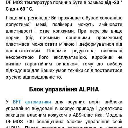
DEIMOS температура повинна бути в рамках
від -20 °
С до + 60 ° С
.
Якщо ж в регіоні, де Ви проживаєте буває холодніше
допустимої межі, полімери можуть змінювати
властивості і стає крихкими. При перегрів вище
норми (під прямими сонячними променями)
пластмаса може стати м'якою і деформуватися під
навантаженням. Поломки редуктора, викликані
некоректною його експлуатацією, виробник не
визнає гарантійним випадком, тому до вибору
підходящої для Ваших умов техніки слід поставитися
з усією відповідальністю.
Блок управління ALPHA
У
BFT автоматики
для зсувних воріт виблоки
управління вбудовані в корпус приводу і додатково
захищені власним кожухом з ABS-пластика. Модель
DEIMOS 700 оснащенийа блоком управління серії
ALPHA. Плата керування розташована в корпусі