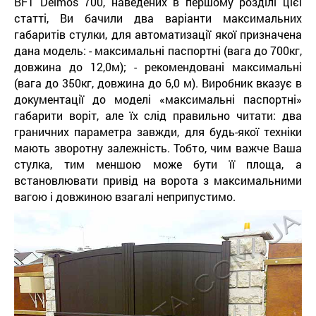
BFT Deimos 700, наведених в першому розділі цієї
статті, Ви бачили два варіанти максимальних
габаритів стулки, для автоматизації якої призначена
дана модель: - максимальні паспортні (вага до 700кг,
довжина до 12,0м); - рекомендовані максимальні
(вага до 350кг, довжина до 6,0 м). Виробник вказує в
документації до моделі «максимальні паспортні»
габарити воріт, але їх слід правильно читати: два
граничних параметра завжди, для будь-якої техніки
мають зворотну залежність. Тобто, чим важче Ваша
стулка, тим меншою може бути її площа, а
встановлювати привід на ворота з максимальними
вагою і довжиною взагалі неприпустимо.