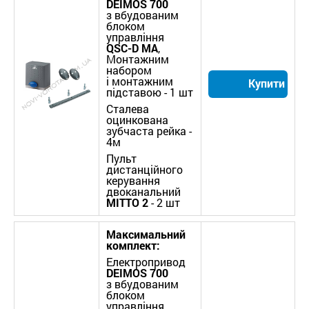
DEIMOS 700
з вбудованим
блоком
управління
QSC-D MA
,
Монтажним
набором
і монтажним
Купити
підставою - 1 шт
Сталева
оцинкована
зубчаста рейка -
4м
Пульт
дистанційного
керування
двоканальний
MITTO
2
- 2 шт
Максимальний
комплект:
Електропривод
DEIMOS 700
з вбудованим
блоком
управління