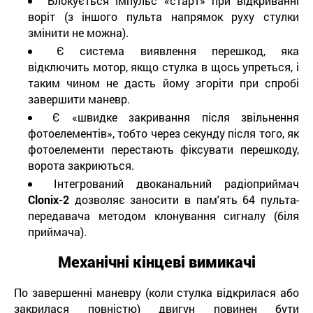
Блокується імпульс «старт» при відкриванні
воріт (з іншого пульта напрямок руху стулки
змінити не можна).
Є система виявлення перешкод, яка
відключить мотор, якщо стулка в щось упреться, і
таким чином не дасть йому згоріти при спробі
завершити маневр.
Є «швидке закривання після звільнення
фотоелементів», тобто через секунду після того, як
фотоелементи перестають фіксувати перешкоду,
ворота закриються.
Інтегрований двоканальний радіоприймач
Clonix-2
дозволяє заносити в пам'ять 64 пульта-
передавача методом клонування сигналу (біля
приймача).
Механічні кінцеві вимикачі
По завершенні маневру (коли стулка відкрилася або
закрилася повністю) двигун повинен бути