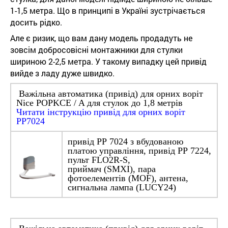
1-1,5 метра. Що в принципі в Україні зустрічається
досить рідко.
Але є ризик, що вам дану модель продадуть не
зовсім добросовісні монтажники для стулки
шириною 2-2,5 метра. У такому випадку цей привід
вийде з ладу дуже швидко.
Важільна автоматика (привід) для орних воріт
Nice РOРKCE / A для стулок до 1,8 метрів
Читати інструкцію привід для орних воріт
PP7024
привід РР 7024 з вбудованою
платою управління, привід РР 7224,
пульт FLO2R-S,
приймач (SMXI), пара
фотоелементів (MOF), антена,
сигнальна лампа (LUCY24)