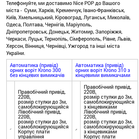
Телефонуйте, ми доставимо Nice POP до Вашого
міста - Суми, Харків, Кременчук, Івано-Франківськ,
Київ, Хмельницький, Кіровоград, Луганськ, Миколаїв,
Одеса, Полтава, Чернігів, Маріуполь,
Дніпропетровськ, Донецьк, Житомир, Запоріжжя,
Черкаси, Луцьк, Тернопіль, Сімферополь, Рівне, Львів,
Херсон, Вінниця, Чернівці, Ужгород та інші міста
України.
Автоматика (привід)
Автоматика (привід)
орних воріт Krono 300
орних воріт Krono 310 з
без кінцевих вимикачів
кінцевими вимикачами
Правобічний привід,
Правобічний привід,
220В,
220В,
розмір стулки до 3м,
розмір стулки до 3м,
самоблокирующийся
самоблокирующийся
з кінцевиками
Лівобічний привід,
Лівобічний привід,
220В,
220В,
розмір стулки до 3м,
розмір стулки до 3м,
самоблокирующийся
самоблокирующийся
Корпус плати
з кінцевиками
управління
Корпус плати