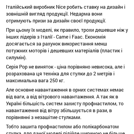
Італійський виробник Nice робить ставку на дизайн і
зовнішній вигляд продукції. Недарма вони
отримують призи за дизайн своєї продукції.
При цьому їх моделі, як правило, трохи дешевше ніж у
інших лідерів з Італії - Came і Faac. Економія
досягається за рахунок використання менш
потужних моторів і дешевших матеріалів (пластик і
силумін).
Серія Pop не виняток - ціна порівняно невисока, але і
розрахована ця техніка для стулки до 2 метрів і
максимальна вага 250 кг.
Але основне навантаження в орних системах немає
від ваги, а від вітрового навантаження. А так як в
Україні більшість систем захисту профнастилом, то
навантаження від вітру збільшується в рази, в
порівнянні з незашітие стулками.
Тобто зашита профнастилом або полікарбонатом
стулка, для даної моделі підійде шириною не більше