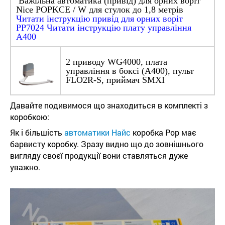
Важільна автоматика (привід) для орних воріт
Nice РOРKCE / W для стулок до 1,8 метрів
Читати інструкцію привід для орних воріт
PP7024
Читати інструкцію плату управління
A400
2 приводу WG4000, плата
управління в боксі (A400), пульт
FLO2R-S, приймач SMXI
Давайте подивимося що знаходиться в комплекті з
коробкою:
Як і більшість
автоматики Найс
коробка Pop має
барвисту коробку. Зразу видно що до зовнішнього
вигляду своєї продукції вони ставляться дуже
уважно.