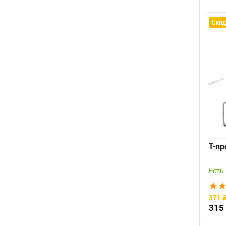
Скид
Т-пр
Есть
371 
315