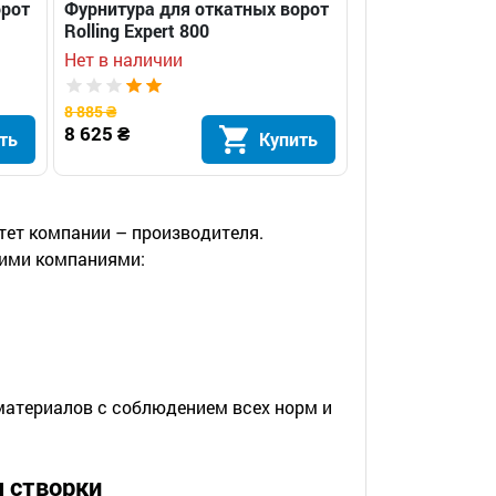
орот
Фурнитура для откатных ворот
Rolling Expert 800
Нет в наличии
8 885 ₴
8 625 ₴
ть
Купить
тет компании – производителя.
ими компаниями:
материалов с соблюдением всех норм и
я створки