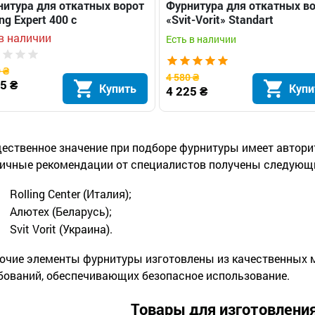
итура для откатных ворот
Фурнитура для откатных в
ing Expert 400 с
«Svit-Vorit» Standart
равляющей длиной 5 м
в наличии
Есть в наличии
 ₴
4 580 ₴
5 ₴
Купить
Купи
4 225 ₴
ественное значение при подборе фурнитуры имеет автори
ичные рекомендации от специалистов получены следующ
Rolling Center (Италия);
Алютех (Беларусь);
Svit Vorit (Украина).
очие элементы фурнитуры изготовлены из качественных 
бований, обеспечивающих безопасное использование.
Товары для изготовлени