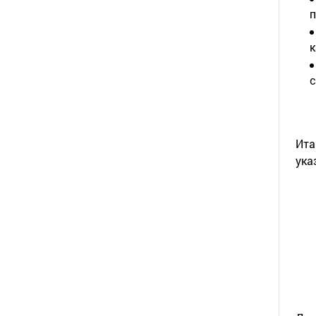
п
к
с
Ита
ука