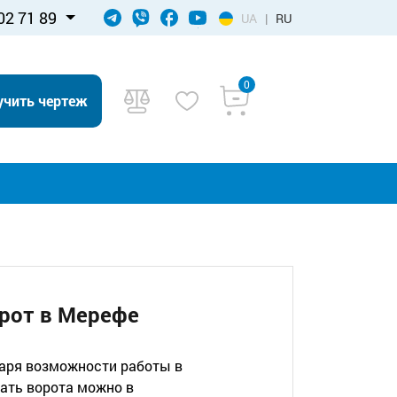
02 71 89
UA
|
RU
0
учить чертеж
рот в Мерефе
аря возможности работы в
ать ворота можно в