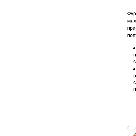
Фур
мал
при
поп
п
с
в
с
п