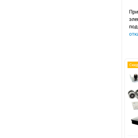
При
эле
под
отк
Скид