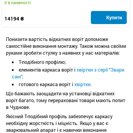
Є в наявності
Купити
14194 ₴
Понизити вартість відкатних воріт допоможе
самостійне виконання монтажу. Також можна своїми
руками зробити стулку з наявних у нас матеріалів:
Т-подібного профілю;
елементів каркаса воріт і
хвіртки з серії "Звари
сам";
готового каркаса воріт і
хвіртки.
Що бажають заощадити на установці відкатних
воріт багато, тому перераховані товари мають попит
в Чуднове.
Якісний Т-подібний профіль забезпечує каркасу
необхідну жорсткість і міцність. Якщо у вас є
зварювальний апарат і є навички виконання