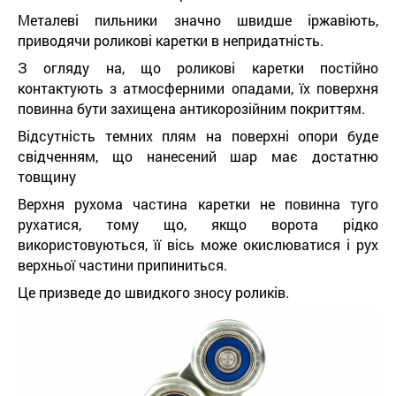
Металеві пильники значно швидше іржавіють,
приводячи роликові каретки в непридатність.
З огляду на, що роликові каретки постійно
контактують з атмосферними опадами, їх поверхня
повинна бути захищена антикорозійним покриттям.
Відсутність темних плям на поверхні опори буде
свідченням, що нанесений шар має достатню
товщину
Верхня рухома частина каретки не повинна туго
рухатися, тому що, якщо ворота рідко
використовуються, її вісь може окислюватися і рух
верхньої частини припиниться.
Це призведе до швидкого зносу роликів.