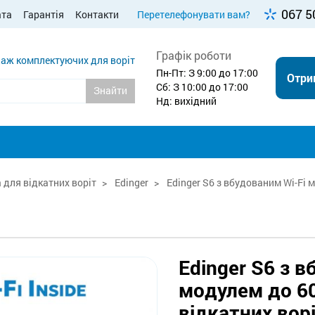
067 5
ата
Гарантія
Контакти
Перетелефонувати вам?
Графік роботи
аж комплектуючих для воріт
Пн-Пт: З 9:00 до 17:00
Отри
Сб: З 10:00 до 17:00
Знайти
Нд: вихідний
для відкатних воріт
Edinger
Edinger S6 з вбудованим Wi-Fi 
Edinger S6 з в
модулем до 60
відкатних вор