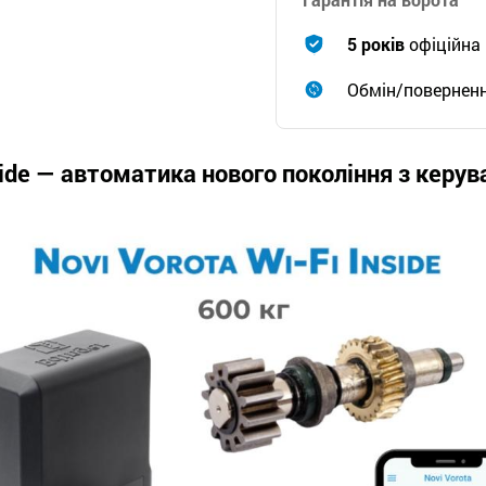
5 років
офіційна 
Обмін/повернен
nside — автоматика нового покоління з керу