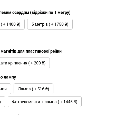
левим осердям (відрізки по 1 метру)
( + 1400 ₴)
5 метрів ( + 1750 ₴)
магнітів для пластикової рейки
ати кріплення ( + 200 ₴)
бо лампу
ампи
Лампа ( + 516 ₴)
)
Фотоелементи + лампа ( + 1445 ₴)