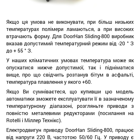
Якщо ця умова не виконувати, при більш низьких
температурах полімери ламаються, а при високих
втрачають форму. Для DoorHan Sliding-800 виробник
вказав допустимий температурний режим від -20 ° З
до + 55 ° З.
У наших кліматичних умовах температура може як
опускатися нижче допустимої, так і підніматися
вище, про що свідчить розтанув бітум в асфальті,
температура плавлення у якого +60.
Якщо Ви сумніваєтеся, що купивши цю модель
автоматики зможете експлуатувати її в зазначеному
температурному діапазоні, розгляньте приводи з
повністю металевими редукторами (посилання на
Rotelli і Міллер Технікс).
Електродвигун приводу DoorHan Sliding-800, працює
від напруги 220 В, частотою 50/60 Гц. У приводу є