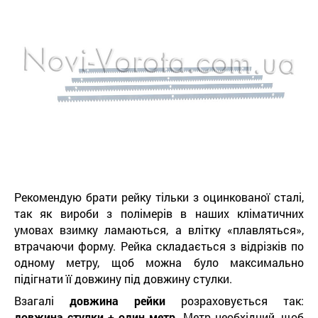
Рекомендую брати рейку тільки з оцинкованої сталі,
так як вироби з полімерів в наших кліматичних
умовах взимку ламаються, а влітку «плавляться»,
втрачаючи форму. Рейка складається з відрізків по
одному метру, щоб можна було максимально
підігнати її довжину під довжину стулки.
Взагалі
довжина рейки
розраховується так:
довжина стулки + один метр.
Метр необхідний, щоб