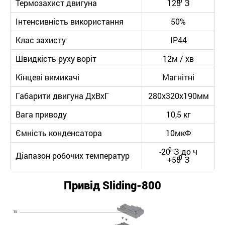
0
Термозахист двигуна
125
З
Інтенсивність використання
50%
Клас захисту
IP44
Швидкість руху воріт
12м / хв
Кінцеві вимикачі
Магнітні
Габарити двигуна ДхВхГ
280х320х190мм
Вага приводу
10,5 кг
Ємність конденсатора
10мкФ
0
-20
З до ч
Діапазон робочих температур
0
+55
З
Привід Sliding-800