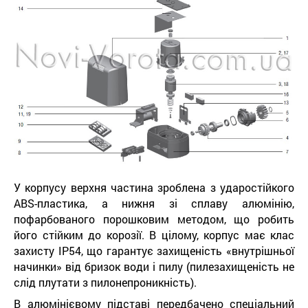
У корпусу верхня частина зроблена з ударостійкого
ABS-пластика, а нижня зі сплаву алюмінію,
пофарбованого порошковим методом, що робить
його стійким до корозії. В цілому, корпус має клас
захисту IP54, що гарантує захищеність «внутрішньої
начинки» від бризок води і пилу (пилезахищеність не
слід плутати з пилонепроникність).
В алюмінієвому підставі передбачено спеціальний