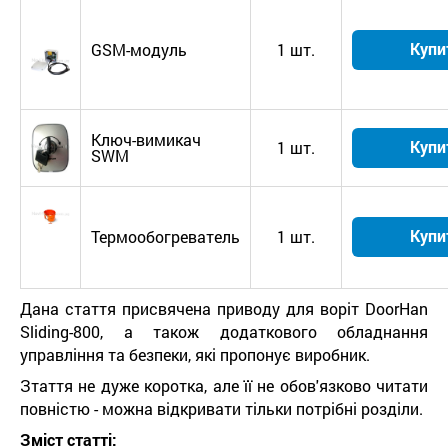
Купи
GSM-модуль
1 шт.
Ключ-вимикач
Купи
1 шт.
SWM
Купи
Термообогреватель
1 шт.
Дана стаття присвячена приводу для воріт DoorHan
Sliding-800, а також додаткового обладнання
управління та безпеки, які пропонує виробник.
Зтаття не дуже коротка, але її не обов'язково читати
повністю - можна відкривати тільки потрібні розділи.
Зміст статті: