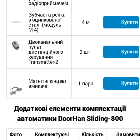
радіоприймачем
Зубчаста рейка
з оцинкованої
Купити
4 м
сталі (модуль
М 4)
Двоканальний
пульт
Купити
дистанційного
2 шт.
керування
Transmitter-2
Магнітні кінцеві
Купити
1 пара
вмикачі
Додаткові елементи комплектації
автоматики
DoorHan
Sliding-800
Фото
Комплектуючі
Кількість
Замовити