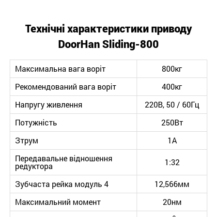
Технічні характеристики приводу
DoorHan
Sliding-
800
Максимальна вага воріт
800кг
Рекомендований вага воріт
400кг
Напругу живлення
220В, 50 / 60Гц
Потужність
250Вт
Зтрум
1А
Передавальне відношення
1:32
редуктора
Зубчаста рейка модуль 4
12,566мм
Максимальний момент
20нм