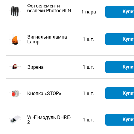
Фотоелементи
безпеки Photocell-N
Купи
1 пара
Зигнальна лампа
Купи
1 шт.
Lamp
Купи
Зирена
1 шт.
Купи
Кнопка «STOP»
1 шт.
Wi-Fi-модуль DHRE-
Купи
1 шт.
2