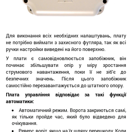
Для виконання всіх необхідних налаштувань, плату
не потрібно виймати з захисного футляра, так як всі
ручки настройки виведені на його поверхню.
У плати є самовідновлюється запобіжник, він
починає збільшувати опір у міру зростання
струмового навантаження, поки її не зіб'є до
безпечних значень. Після цього запобіжник
самостійно перезавантажується до штатного опору.
Плата управління відповідає за такі функції
автоматики:
Автоматичний режим. Ворота закриються самі,
як тільки пройде час, який було відведено для
очікування.
Реверс воріт, якщо на їх шляху перешкоду. Коли