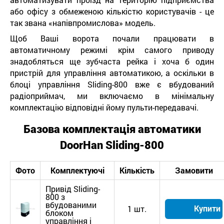
або офісу з обмеженою кількістю користувачів - це
так звана «напівпромислова» модель.
Щоб Ваші ворота почали працювати в
автоматичному режимі крім самого приводу
знадобляться ще зубчаста рейка і хоча б один
пристрій для управління автоматикою, а оскільки в
блоці управління Sliding-800 вже є вбудований
радіоприймач, ми включаємо в мінімальну
комплектацію відповідні йому пульти-передавачі.
Базова комплектація автоматики
DoorHan
Sliding-800
Фото
Комплектуючі
Кількість
Замовити
Привід Sliding-
800 з
вбудованими
Купити
1 шт.
блоком
управління і