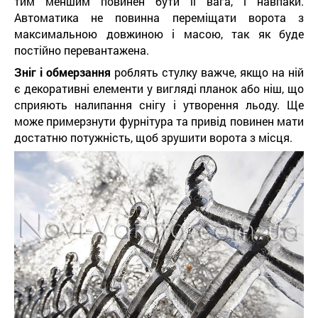
тим меншим повинен бути її вага, і навпаки.
Автоматика не повинна переміщати ворота з
максимальною довжиною і масою, так як буде
постійно перевантажена.
Зніг і обмерзання
роблять стулку важче, якщо на ній
є декоративні елементи у вигляді планок або ніш, що
сприяють налипання снігу і утворення льоду. Ще
може примерзнути фурнітура та привід повинен мати
достатню потужність, щоб зрушити ворота з місця.