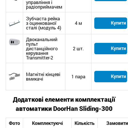
управління і
радіоприймачем
Зубчаста рейка
Купити
з оцинкованої
4 м
сталі (модуль 4)
Двоканальний
пульт
Купити
дистанційного
2 шт.
керування
Transmitter-2
Магнітні кінцеві
Купити
1 пара
вмикачі
Додаткові елементи комплектації
автоматики
DoorHan
Sliding-300
Фото
Комплектуючі
Кількість
Замовити