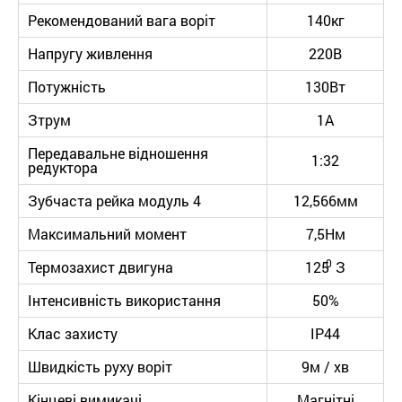
Рекомендований вага воріт
140кг
Напругу живлення
220В
Потужність
130Вт
Зтрум
1А
Передавальне відношення
1:32
редуктора
Зубчаста рейка модуль 4
12,566мм
Максимальний момент
7,5Нм
0
Термозахист двигуна
125
З
Інтенсивність використання
50%
Клас захисту
IP44
Швидкість руху воріт
9м / хв
Кінцеві вимикачі
Магнітні