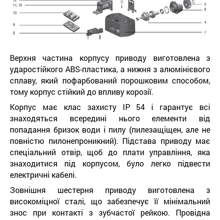
Верхня частина корпусу приводу виготовлена ​​з
ударостійкого ABS-пластика, а нижня з алюмінієвого
сплаву, який пофарбований порошковим способом,
тому корпус стійкий до впливу корозії.
Корпус має клас захисту IP 54 і гарантує всі
знаходяться всередині нього елементи від
попадання бризок води і пилу (пилезащіщен, але не
повністю пилонепроникний). Підстава приводу має
спеціальний отвір, щоб до плати управління, яка
знаходитися під корпусом, було легко підвести
електричні кабелі.
Зовнішня шестерня приводу виготовлена ​​з
високоміцної сталі, що забезпечує її мінімальний
знос при контакті з зубчастої рейкою. Провідна