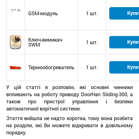
Купи
GSM-модуль
1 шт.
Ключ-вимикач
Купи
1 шт.
SWM
Купи
Термообогреватель
1 шт.
У цій статті я розповім, які основні чинники
впливають на роботу приводу DoorHan Sliding-300, а
також про пристрої управління і безпеки
автоматичної ворітної системи.
Зтаття вийшла не надто коротка, тому вона розбита
на розділи, які Ви можете відкривати в довільному
порядку.