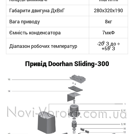
Габарити двигуна ДхВхГ
280х320х190
Вага приводу
8кг
Ємність конденсатора
7мкФ
0
-20
З до ÷
Діапазон робочих температур
0
+55
З
Привід
Doorhan
Sliding-300