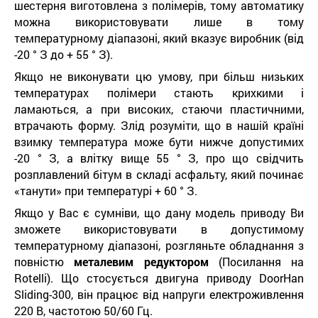
шестерня виготовлена ​​з полімерів, тому автоматику
можна використовувати лише в тому
температурному діапазоні, який вказує виробник (від
-20 ° З до + 55 ° З).
Якщо не виконувати цю умову, при більш низьких
температурах полімери стають крихкими і
ламаються, а при високих, стаючи пластичними,
втрачають форму. Злід розуміти, що в нашій країні
взимку температура може бути нижче допустимих
-20 ° З, а влітку вище 55 ° З, про що свідчить
розплавлений бітум в складі асфальту, який починає
«танути» при температурі + 60 ° З.
Якщо у Вас є сумніви, що дану модель приводу Ви
зможете використовувати в допустимому
температурному діапазоні, розгляньте обладнання з
повністю
металевим редуктором
(Посилання на
Rotelli). Що стосується двигуна приводу DoorHan
Sliding-300, він працює від напруги електроживлення
220 В, частотою 50/60 Гц.