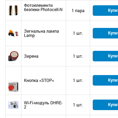
Фотоелементи
безпеки Photocell-N
Купи
1 пара
Зигнальна лампа
Купи
1 шт.
Lamp
Купи
Зирена
1 шт.
Купи
Кнопка «STOP»
1 шт.
Wi-Fi-модуль DHRE-
Купи
1 шт.
2