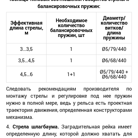
балансировочных пружин
:
Диаметр/
Необходимое
Эффективная
количество
количество
длина стрелы
,
витков/
балансировочных
м
длина
пружин
,
шт
пружины
3…3,5
1
Ø5/79/440
3,5…4,5
1
Ø6/68/440
Ø5/79/440 +
4,5…6
1+1
Ø6/68/440
Следовать рекомендациям производителя по
монтажу стрелы и регулировке под нее пружин
нужно в полной мере, ведь у рельса есть проектная
траектория движения, определенная конструкторами
механизма.
4.
Стрела шлагбаума.
Заградительная рейка имеет
определенную длину, которой должно хватать для