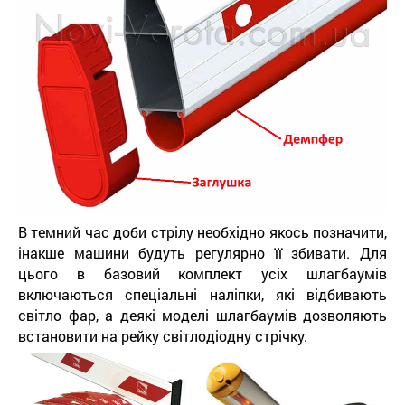
В темний час доби стрілу необхідно якось позначити,
інакше машини будуть регулярно її збивати. Для
цього в базовий комплект усіх шлагбаумів
включаються спеціальні наліпки, які відбивають
світло фар, а деякі моделі шлагбаумів дозволяють
встановити на рейку світлодіодну стрічку.