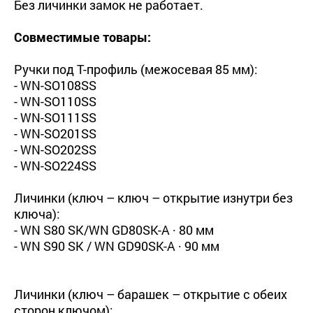
Без личинки замок не работает.
Совместимые товары:
Ручки под Т-профиль (межосевая 85 мм):
- WN-SO108SS
- WN-SO110SS
- WN-SO111SS
- WN-SO201SS
- WN-SO202SS
- WN-SO224SS
Личинки (ключ – ключ – открытие изнутри без
ключа):
- WN S80 SK/WN GD80SK-A · 80 мм
- WN S90 SK / WN GD90SK-A · 90 мм
Личинки (ключ – барашек – открытие с обеих
сторон ключом):