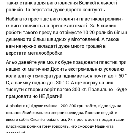
таких станків для виготовлення Великої кількості
роликів. Та верстати дуже дорого коштують.
Набагато простіше виготовляти пластикові ролики -
їх виготовляють на прессе-автоматі. За 5 хвилин
роботи такого пресу ви отрімуєте 10-20 роликів більш
дешевих та більш швидких у віготовленні. А також
вам не нужно вкладаті дуже много грошей в
верстати металообробки.
Альо давайте уявімо, як буде працювати пластик при
наших кліматичних Досить екстремальних условиях:
коли влітку температура піднімається почти до + 60 °
С, а взимку падає до - 30 ° С. А ще зверху на них
тиснути створки воріт вагою 300 кг. Правильно - буде
працювати но НЕ Довгий.
А різніця в ціні дуже смішна - 200-300 грн. тобто, відповідь на
питання Який комплект зверни очевидна. Головне не дайте
ввести собі в Омані спеціалістам, Які просто хотят продати свои
пластикові ролики тому говорять, что смороду Надійні та