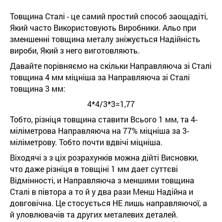
Товщина Сталі - це самий простий способ заощадіті,
Який часто Використовують Виробники. Альо при
зменшенні товщина металу зніжується Надійність
вироби, Який з него виготовляють.
Давайте порівняємо на скільки Направляюча зі Сталі
товщина 4 мм міцніша за Направляюча зі Сталі
товщина 3 мм:
4*4/3*3=1,77
Тобто, різніця товщина ставити Всього 1 мм, та 4-
міліметрова Направляюча на 77% міцніша за 3-
міліметрову. Тобто почти вдвічі міцніша.
Віходячі з з ціх розрахунків можна дійті Висновки,
что даже різніця в товщіні 1 мм дает суттєві
Відмінності, и Направляюча з меншими товщина
Сталі в півтора а то й у два рази Менш Надійна и
довговічна. Це стосується НЕ лишь направляючої, а
й уловлювачів та других металевих деталей.