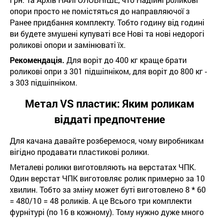
опори просто не помістяться до направляючої з
Ранее придбання комплекту. Тобто годину від годині
ви будете змушені купуваті все Нові та нові недорогі
роликові опори и замінюваті їх.
Рекомендація.
Для воріт до 400 кг краще брати
роликові опри з 301 підшіпніком, для воріт до 800 кг -
з 303 підшіпніком.
Метал VS пластик: Яким роликам
віддаті предпочтение
Для качана давайте розберемося, чому виробникам
вігідно продавати пластикові ролики.
Металеві ролики виготовляють на верстатах ЧПК.
Один верстат ЧПК виготовляє ролик примерно за 10
хвилин. Тобто за зміну может буті виготовлено 8 * 60
= 480/10 = 48 роликів. А це Всього три комплекти
фурнітурі (по 16 в кожному). Тому нужно дуже много