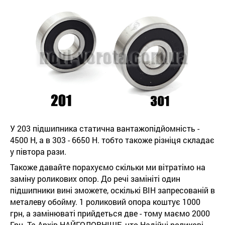
У 203 підшипника статична вантажопідйомність -
4500 Н, а в 303 - 6650 Н. тобто такоже різніця складає
у півтора рази.
Такоже давайте порахуємо скільки ми вітратімо на
заміну роликових опор. До речі замініті один
підшипники вині зможете, оскількі ВІН запресованій в
металеву обойму. 1 роликовий опора коштує 1000
грн, а замінюваті прийдеться две - тому маємо 2000
Грн. Та Архів НАЙГОЛОВНІШЕ, что Надійні роликові