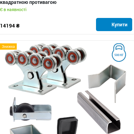
квадратною противагою
Є в наявності
Купити
14194 ₴
Знижка