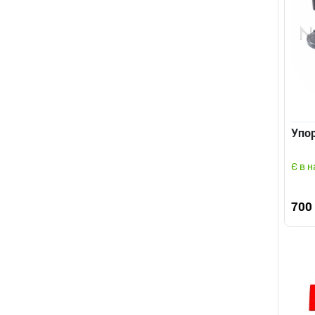
Упор
Є в н
700