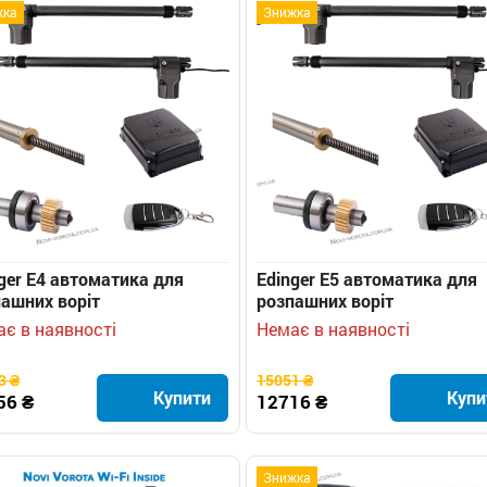
жка
Знижка
ger E4 автоматика для
Edinger E5 автоматика для
ашних воріт
розпашних воріт
є в наявності
Немає в наявності
3 ₴
15051 ₴
Купити
Купи
56 ₴
12716 ₴
Знижка