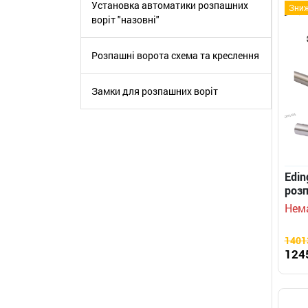
Установка автоматики розпашних
Зни
воріт "назовні"
Розпашні ворота схема та креслення
Замки для розпашних воріт
Edin
розп
Нема
1401
124