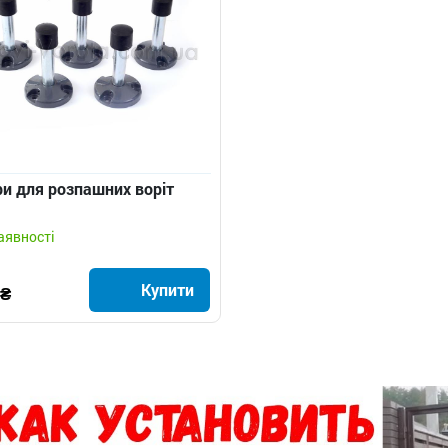
и для розпашних воріт
аявності
Купити
 ₴