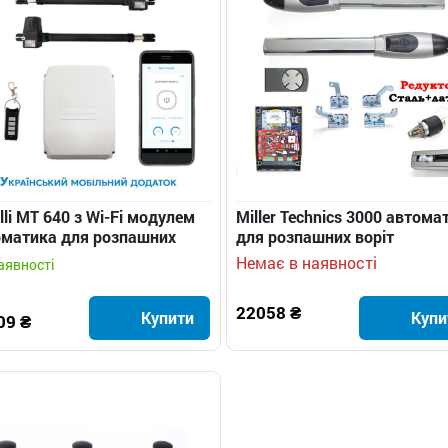
lli МТ 640 з Wi-Fi модулем
Miller Technics 3000 автома
оматика для розпашних
для розпашних воріт
т
Немає в наявності
аявності
22058 ₴
Купити
Купи
09 ₴