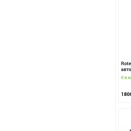
Rote
авт
ворі
Є в н
180