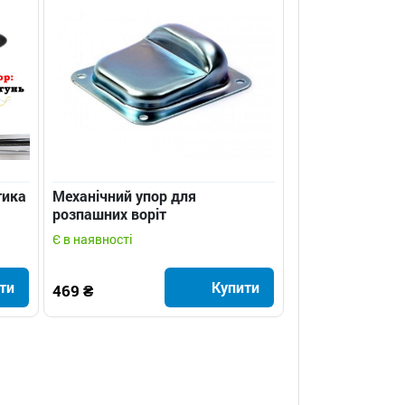
тика
Механічний упор для
розпашних воріт
Є в наявності
ти
Купити
469 ₴