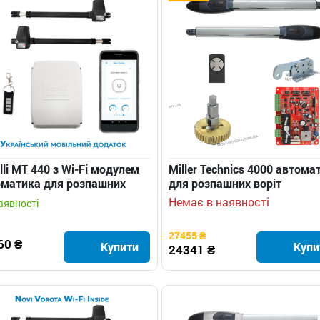
lli MT 440 з Wi-Fi модулем
Miller Technics 4000 автома
оматика для розпашних
для розпашних воріт
т
Немає в наявності
аявності
27455 ₴
60 ₴
Купити
Купи
24341 ₴