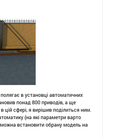
 полягає в установці автоматичних
ановив понад 800 приводів, а ще
 цій сфері, я вирішив поділиться ним.
втоматику (на які параметри варто
ом можна встановити обрану модель на