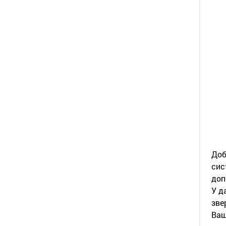
Доб
сис
доп
У д
зве
Ваш