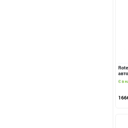
Rote
авт
ворі
Є в н
166