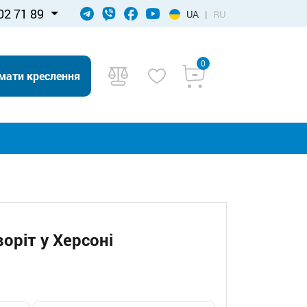
02 71 89
UA
|
RU
0
мати креслення
оріт у Херсоні