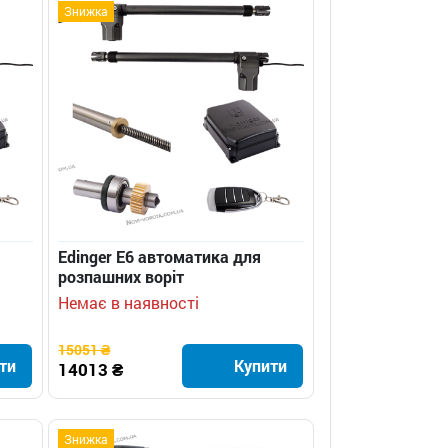
Знижка
Edinger E6 автоматика для
розпашних воріт
Немає в наявності
15051 ₴
ти
Купити
14013 ₴
Знижка