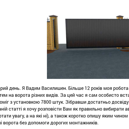
рий день. Я Вадим Василишен. Більше 12 років моя робота
тем на ворота різних видів. За цей час я сам особисто вст
оміг з установкою 7800 штук. Зібравши достатньо досвіду в
аній статті я хочу розповісти Вам як правильно вибирати а
ртати увагу, а на які ні), а також коротко опишу яким чин
і ворота без допомоги дорогих монтажників.