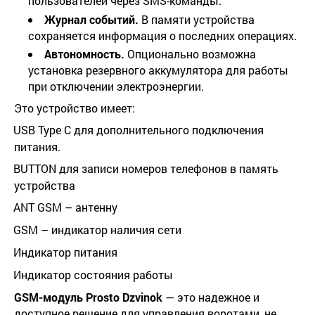
пользователей через SMS-команды.
Журнал событий.
В памяти устройства
сохраняется информация о последних операциях.
Автономность.
Опционально возможна
установка резервного аккумулятора для работы
при отключении электроэнергии.
Это устройство имеет:
USB
Type
C
для дополнительного подключения
·
питания.
BUTTON
для записи номеров телефонов в память
·
устройства
ANT GSM –
антенну
·
GSM –
индикатор наличия сети
·
Индикатор питания
·
Индикатор состояния работы
·
GSM-модуль Prosto Dzvinok
— это надежное и
доступное решение для управления воротами, не