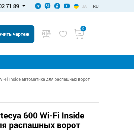
02 71 89
UA
|
RU
0
учить чертеж
 Wi-Fi Inside автоматика для распашных ворот
tecya 600 Wi-Fi Inside
ля распашных ворот