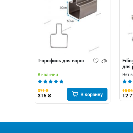
Т-профиль для ворот
Edin
для 
В наличии
Нет 
371 ₴
15 06
В корзину
315 ₴
12 7