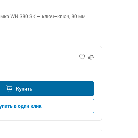
амка WN S80 SK — ключ–ключ, 80 мм
Купить
упить в один клик