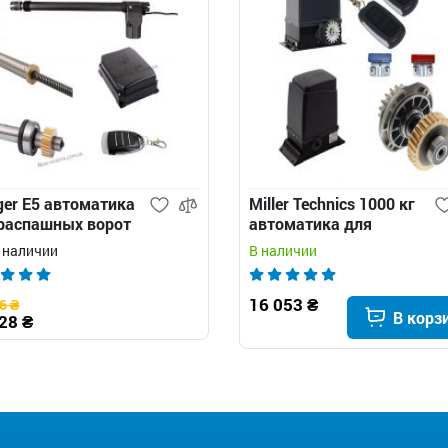
ger E5 автоматика
Miller Technics 1000 кг
распашных ворот
автоматика для
откатных ворот
в наличии
В наличии
16 053 ₴
6 ₴
В корз
28 ₴