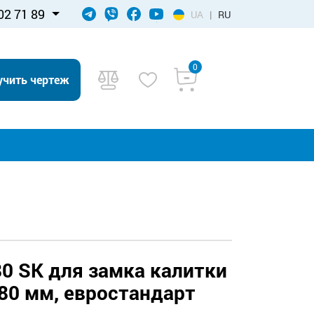
02 71 89
UA
|
RU
0
учить чертеж
0 SK для замка калитки
80 мм, евростандарт