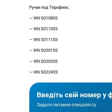
Ручки под Т-профиль:
— WN SO108SS
— WN SO110SS
— WN SO111SS
— WN SO201SS
— WN SO202SS
— WN SO224SS
Введіть свій номер у 
Задати питання спеціалісту