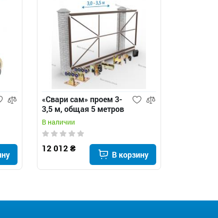
«Свари сам» проем 3-
Edinger I1
3,5 м, общая 5 метров
автомати
с квадратным
откатных
В наличии
В наличии
хвостовиком -
откатные ворота
12 012 ₴
12 988 ₴
ину
В корзину
10 910 ₴