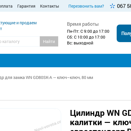
067 5
оплата
Гарантия
Контакты
Перезвонить вам?
тующие и продаем
Время работы
т
Пн-Пт: С 9:00 до 17:00
Пол
Сб: С 10:00 до 17:00
Найти
Вс: выходной
р для замка WN GD80SK-A — ключ–ключ, 80 мм
Цилиндр WN GD
калитки — клю