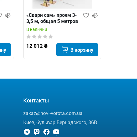
«Свари сам» проем 3-
Edinger I1
3,5 м, общая 5 метров
автомати
с квадратным
откатных
В наличии
В наличии
хвостовиком -
откатные ворота
12 012 ₴
12 988 ₴
ину
В корзину
10 910 ₴
Контакты
zakaz@novi-vorota.com.ua
Киев, бульвар Вернадского, 36В