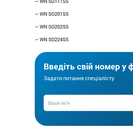
— WN SO111SS
— WN SO201SS
— WN SO202SS
— WN SO224SS
Введіть свій номер у 
Задати питання спеціалісту