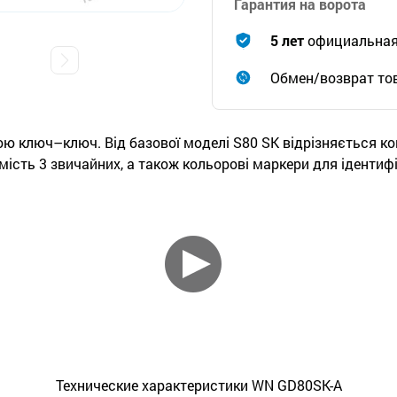
Гарантия на ворота
5 лет
официальная 
Обмен/возврат тов
ю ключ–ключ. Від базової моделі S80 SK відрізняється ко
сть 3 звичайних, а також кольорові маркери для ідентифік
Технические характеристики WN GD80SK-A