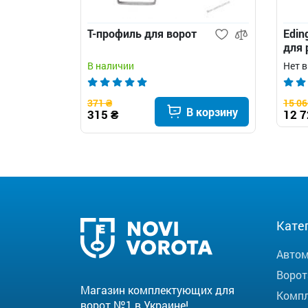
Т-профиль для ворот
Edin
для 
В наличии
Нет 
371 ₴
15 06
В корзину
315 ₴
12 7
Кате
Автом
Ворот
Магазин комплектующих для
Компл
ворот №1 в Украине!