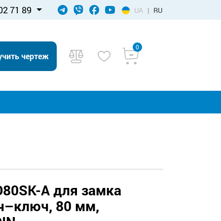
02 71 89
UA
|
RU
0
учить чертеж
80SK-A для замка
ч–ключ, 80 мм,