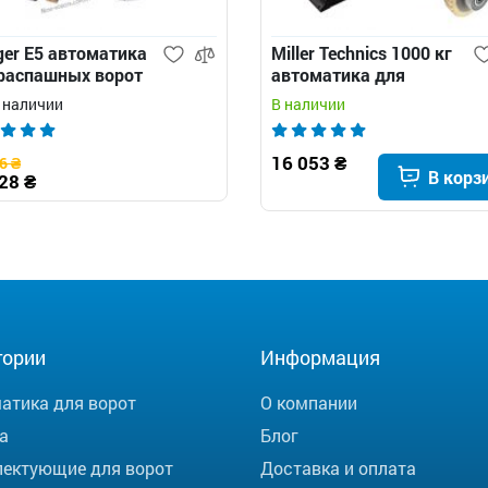
ger E5 автоматика
Miller Technics 1000 кг
распашных ворот
автоматика для
откатных ворот
в наличии
В наличии
16 053 ₴
6 ₴
В корз
28 ₴
гории
Информация
атика для ворот
О компании
а
Блог
ектующие для ворот
Доставка и оплата