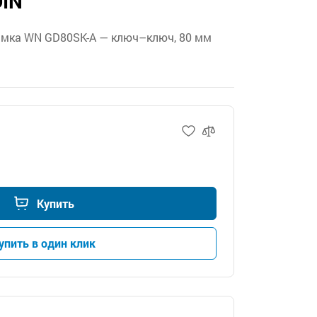
DIN
амка WN GD80SK-A — ключ–ключ, 80 мм
Купить
упить в один клик