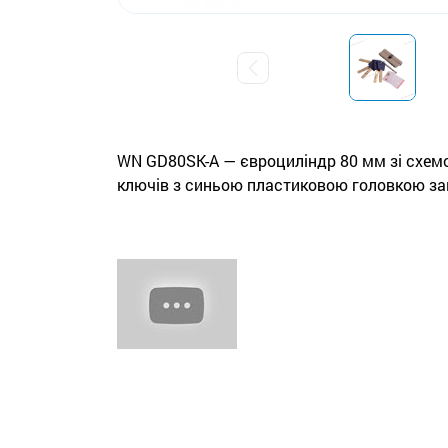
WN GD80SK-A — євроциліндр 80 мм зі схемо
ключів з синьою пластиковою головкою замі