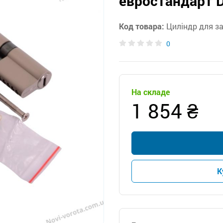
евростандарт 
Код товара:
Циліндр для з
0
На складе
1 854 ₴
К