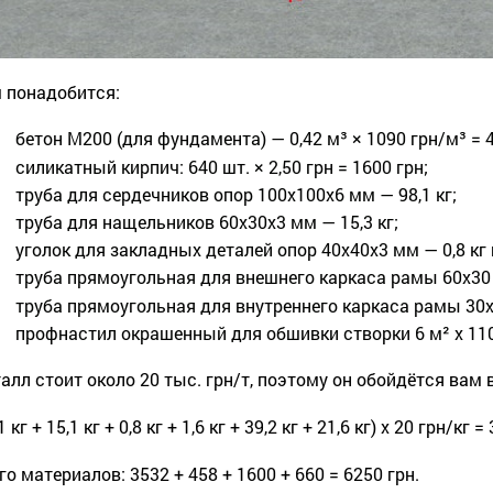
 понадобится:
бетон М200 (для фундамента) — 0,42 м³ × 1090 грн/м³ = 4
силикатный кирпич: 640 шт. × 2,50 грн = 1600 грн;
труба для сердечников опор 100х100х6 мм — 98,1 кг;
труба для нащельников 60х30х3 мм — 15,3 кг;
уголок для закладных деталей опор 40х40х3 мм — 0,8 кг 
труба прямоугольная для внешнего каркаса рамы 60х30 м
труба прямоугольная для внутреннего каркаса рамы 30х2
профнастил окрашенный для обшивки створки 6 м² х 110 
алл стоит около 20 тыс. грн/т, поэтому он обойдётся вам
1 кг + 15,1 кг + 0,8 кг + 1,6 кг + 39,2 кг + 21,6 кг) х 20 грн/кг =
го материалов: 3532 + 458 + 1600 + 660 = 6250 грн.