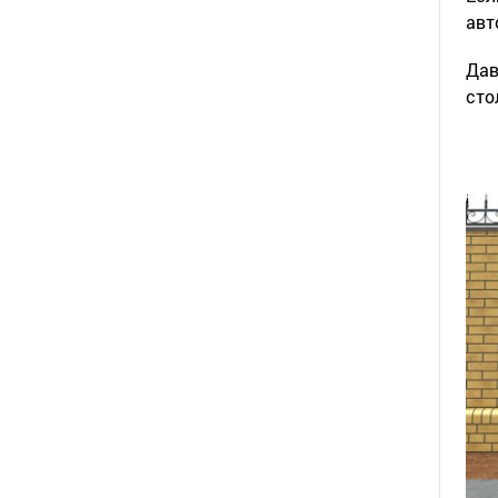
авт
Дав
сто