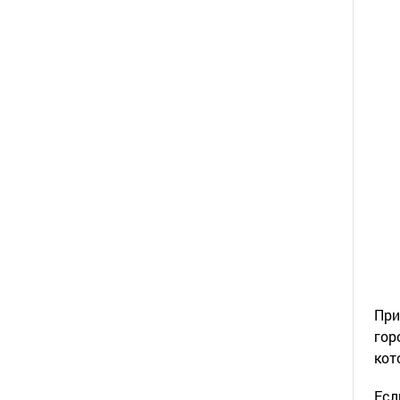
При
гор
кот
Есл