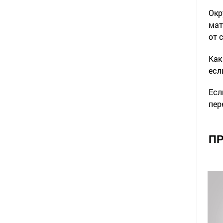
Окр
мат
от 
Как
есл
Есл
пер
ПР