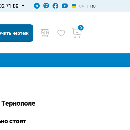
02 71 89
UA
|
RU
0
учить чертеж
 Тернополе
ьно стоят