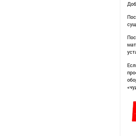
Доб
Пос
сущ
Пос
мат
уст
Есл
про
обо
«чу