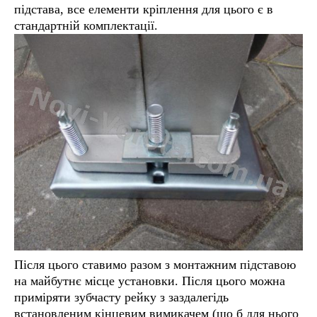
підстава, все елементи кріплення для цього є в
стандартній комплектації.
Після цього ставимо разом з монтажним підставою
на майбутнє місце установки. Після цього можна
приміряти зубчасту рейку з заздалегідь
встановленим кінцевим вимикачем (що б для нього