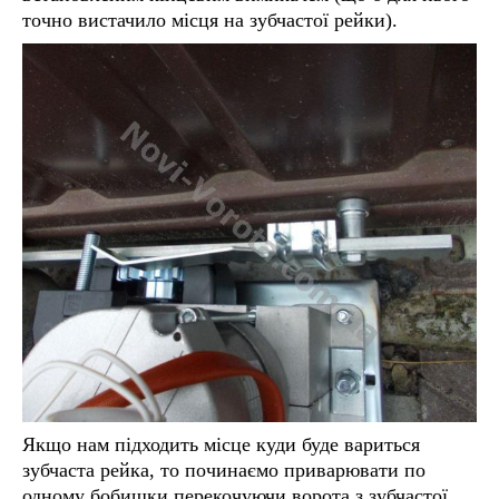
точно вистачило місця на зубчастої рейки).
Якщо нам підходить місце куди буде вариться
зубчаста рейка, то починаємо приварювати по
одному бобишки перекочуючи ворота з зубчастої