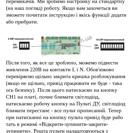
перемикачів. Ми зробимо настройку на стандартну
(на наш погляд) роботу. Якщо вам захочеться ви
зможете почитати інструкцію і якісь функції додати
або прибрати.
Після того, як все це зроблено, можемо підвести
живлення 220В на контакти L і N. Обов'язково
перевіряємо щільно закрита кришка розблокування
(якщо не щільно, привід працювати не буде - така
ось безпеку). Після цього натискаємо на кнопку
СН1 на платі, почне блимати світлодіод,
натискаємо робочу кнопку на Пульті ДУ, світлодіод
блимати перестане - все пульт прописаний. Тепер
при натисканні на кнопку пульта привід буде рабо
тать в режимі «Відкрити-зупинити-закрити-
зупинити». Решта пульти налаштовуються з