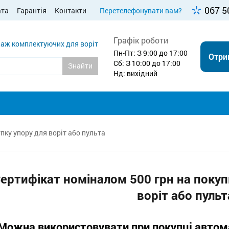
067 5
ата
Гарантія
Контакти
Перетелефонувати вам?
Графік роботи
аж комплектуючих для воріт
Пн-Пт: З 9:00 до 17:00
Отри
Сб: З 10:00 до 17:00
Знайти
Нд: вихідний
пку упору для воріт або пульта
ертифікат номіналом 500 грн на покуп
воріт або пульт
Можна використовувати при покупці автом