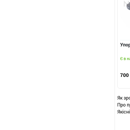
Упор
Є в н
700
Як зр
Про п
Якісн