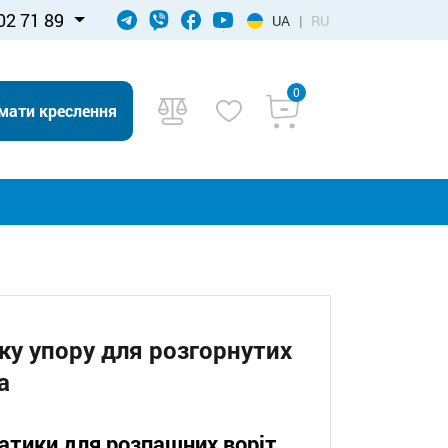
02 71 89
UA
|
RU
0
мати креслення
ку упору для розгорнутих
а
атики для розпашних воріт