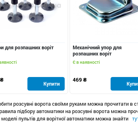
и для розпашних воріт
Механічний упор для
розпашних воріт
аявності
Є в наявності
 ₴
469 ₴
Купити
Купи
обити розсувні ворота своїми руками можна прочитати в с
равила підбору автоматики на розсувні ворота можна пр
і моделі пультів для ворітної автоматики можна знайти
ту