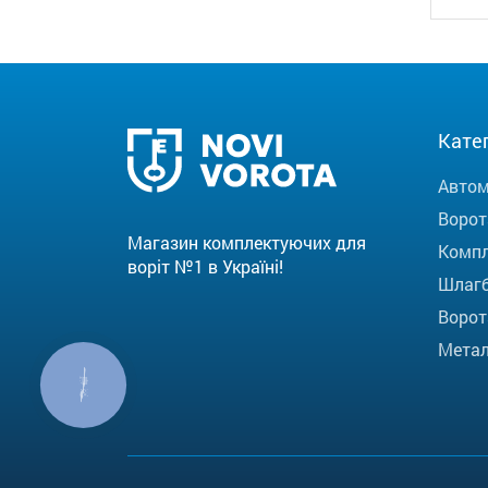
Катег
Автом
Ворот
Магазин комплектуючих для
Компл
воріт №1 в Україні!
Шлаг
Ворот
Метал
КНОПКА
ЗВ'ЯЗКУ