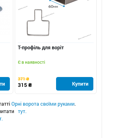
Т-профіль для воріт
Є в наявності
371 ₴
ти
Купити
315 ₴
татті
Орні ворота своїми руками
.
очитати
тут.
т.