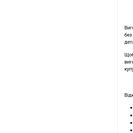
Виг
без
дет
Щоб
виг
куп
Від