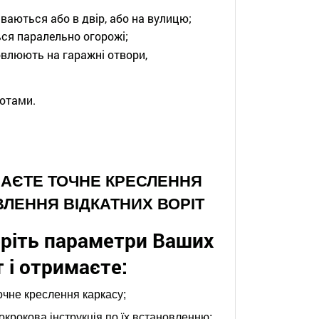
ваються або в двір, або на вулицю;
ься паралельно огорожі;
новлюють на гаражні отвори,
ротами.
ИМАЄТЕ ТОЧНЕ КРЕСЛЕННЯ
ЛЕННЯ ВІДКАТНИХ ВОРІТ
ріть параметри Ваших
т і отримаєте:
очне креслення каркасу;
окрокова інструкція по їх встановленню;