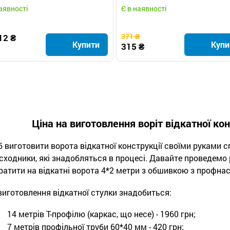
товиком - відкатні ворота
аявності
Є в наявності
371 ₴
12 ₴
Купити
Купи
315 ₴
Ціна на виготовлення воріт відкатної ко
 виготовити ворота відкатної конструкції своїми руками сп
сходники, які знадобляться в процесі. Давайте проведемо 
ратити на відкатні ворота 4*2 метри з обшивкою з профнас
виготовлення відкатної стулки знадобиться:
14 метрів Т-профілю (каркас, що несе) - 1960 грн;
7 метрів профільної труби 60*40 мм - 420 грн;