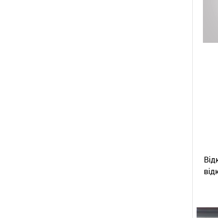
Від
від