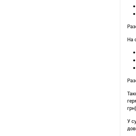
Раз
На 
Раз
Так
гер
грн)
У с
дов