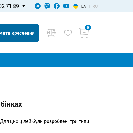
02 71 89
UA
|
RU
0
мати креслення
ебінках
Для цих цілей були розроблені три типи