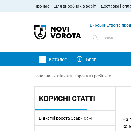
Про нас
Для виробників воріт
Доставка і опл
Виробництво та прод
Каталог
Блог
Головна
Відкатні ворота в Гребінках
КОРИСНІ СТАТТІ
Відкатні ворота Звари Сам
На 
кон