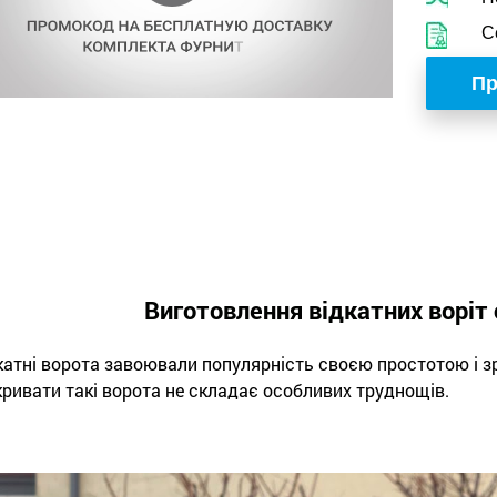
С
Пр
Виготовлення відкатних воріт
катні ворота завоювали популярність своєю простотою і зр
кривати такі ворота не складає особливих труднощів.