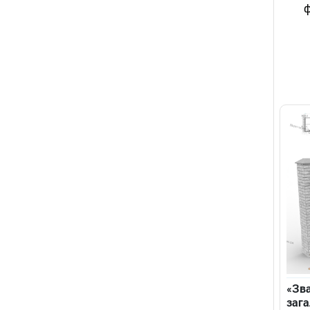
ф
«Зва
зага