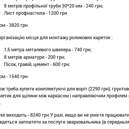
8 метрів профільної труби 30*20 мм - 240 грн;
Лист профнастила - 1200 грн
ом - 3820 грн
організацію місця для монтажу роликових кареток :
1,5 метра металевого швелера - 740 грн;
8 метрів арматури - 200 грн;
Пісок, гравій, цемент - 600 грн;
ом - 1540 грн
ож треба купити комплектуючі для воріт (2290 грн), грунтов
метик для щілини між каркасом і направляючим профілем (
.
умі виходить - 8240 грн У разі, якщо ви не умієте працюва
едеться заплатити за послуги зварювальника (в середньом