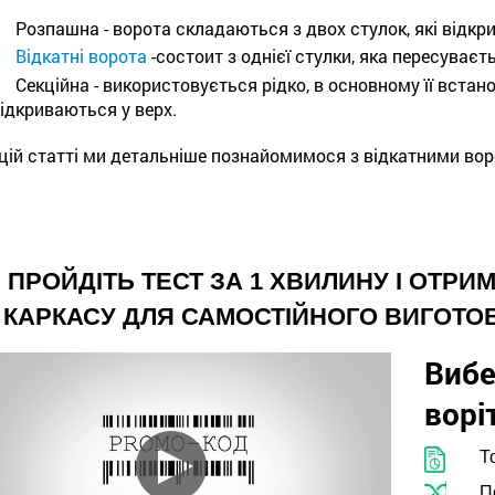
Розпашна - ворота складаються з двох стулок, які відкри
Відкатні ворота
-состоит з однієї стулки, яка пересуваєт
Секційна - використовується рідко, в основному її вста
ідкриваються у верх.
 цій статті ми детальніше познайомимося з відкатними во
ПРОЙДІТЬ ТЕСТ ЗА 1 ХВИЛИНУ І ОТР
КАРКАСУ ДЛЯ САМОСТІЙНОГО ВИГОТОВ
Вибе
ворі
Т
П