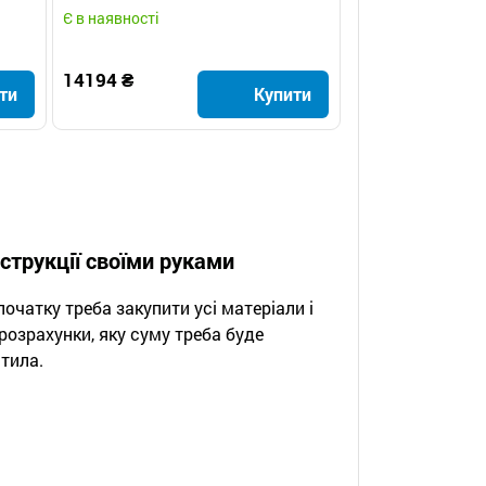
квадратною противагою
Є в наявності
14194 ₴
ти
Купити
нструкції своїми руками
очатку треба закупити усі матеріали і
розрахунки, яку суму треба буде
тила.