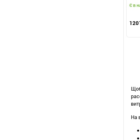
хвос
Є в н
120
Щоб
рас
вит
На 