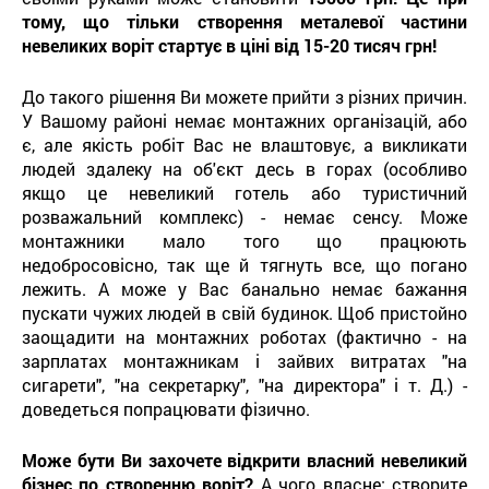
тому, що тільки створення металевої частини
невеликих воріт стартує в ціні від 15-20 тисяч грн!
До такого рішення Ви можете прийти з різних причин.
У Вашому районі немає монтажних організацій, або
є, але якість робіт Вас не влаштовує, а викликати
людей здалеку на об'єкт десь в горах (особливо
якщо це невеликий готель або туристичний
розважальний комплекс) - немає сенсу. Може
монтажники мало того що працюють
недобросовісно, ​​так ще й тягнуть все, що погано
лежить. А може у Вас банально немає бажання
пускати чужих людей в свій будинок. Щоб пристойно
заощадити на монтажних роботах (фактично - на
зарплатах монтажникам і зайвих витратах "на
сигарети", "на секретарку", "на директора" і т. Д.) -
доведеться попрацювати фізично.
Може бути Ви захочете відкрити власний невеликий
бізнес по створенню воріт?
А чого власне: створите