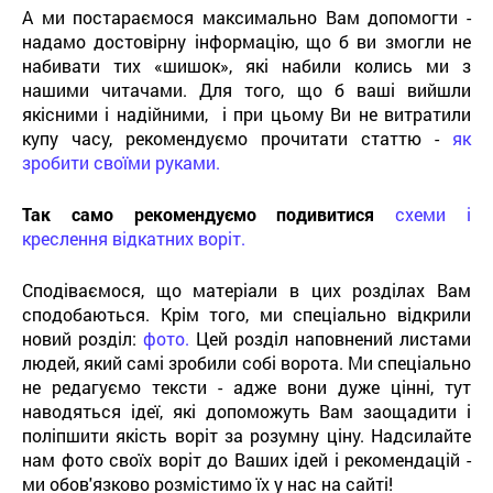
А ми постараємося максимально Вам допомогти -
надамо достовірну інформацію, що б ви змогли не
набивати тих «шишок», які набили колись ми з
нашими читачами. Для того, що б ваші вийшли
якісними і надійними, і при цьому Ви не витратили
купу часу, рекомендуємо прочитати статтю -
як
зробити своїми руками.
Так само рекомендуємо подивитися
схеми і
креслення відкатних воріт.
Сподіваємося, що матеріали в цих розділах Вам
сподобаються. Крім того, ми спеціально відкрили
новий розділ:
фото.
Цей розділ наповнений листами
людей, який самі зробили собі ворота. Ми спеціально
не редагуємо тексти - адже вони дуже цінні, тут
наводяться ідеї, які допоможуть Вам заощадити і
поліпшити якість воріт за розумну ціну. Надсилайте
нам фото своїх воріт до Ваших ідей і рекомендацій -
ми обов'язково розмістимо їх у нас на сайті!