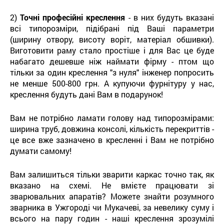
2)
Точні професійні креслення
- в них будуть вказані
всі типорозміри, підібрані під Ваші параметри
(ширину отвору, висоту воріт, матеріал обшивки).
Виготовити раму стало простіше і для Вас це буде
набагато дешевше ніж наймати фірму - птом що
тільки за один креслення "з нуля" інженер попросить
не менше 500-800 грн. А купуючи фурнітуру у нас,
креслення будуть дані Вам в подарунок!
Вам не потрібно ламати голову над типорозмірами:
ширина труб, довжина консолі, кількість перекриттів -
це все вже зазначено в кресленні і Вам не потрібно
думати самому!
Вам залишиться тільки зварити каркас точно так, як
вказано на схемі. Не вмієте працювати зі
зварювальних апаратів? Можете знайти розумного
зварника в Ужгороді чи Мукачеві, за невелику суму і
всього на пару годин - наші креслення зрозумілі