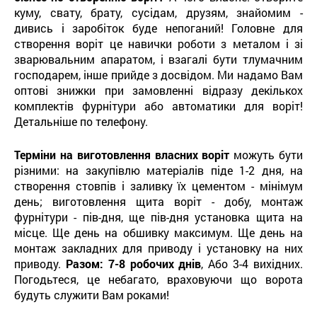
куму, свату, брату, сусідам, друзям, знайомим -
дивись і заробіток буде непоганий! Головне для
створення воріт це навички роботи з металом і зі
зварювальним апаратом, і взагалі бути тлумачним
господарем, інше прийде з досвідом. Ми надамо Вам
оптові знижки при замовленні відразу декількох
комплектів фурнітури або автоматики для воріт!
Детальніше по телефону.
Терміни на виготовлення власних воріт
можуть бути
різними: на закупівлю матеріалів піде 1-2 дня, на
створення стовпів і заливку їх цементом - мінімум
день; виготовлення щита воріт - добу, монтаж
фурнітури - пів-дня, ще пів-дня установка щита на
місце. Ще день на обшивку максимум. Ще день на
монтаж закладних для приводу і установку на них
приводу.
Разом: 7-8 робочих днів
, Або 3-4 вихідних.
Погодьтеся, це небагато, враховуючи що ворота
будуть служити Вам роками!