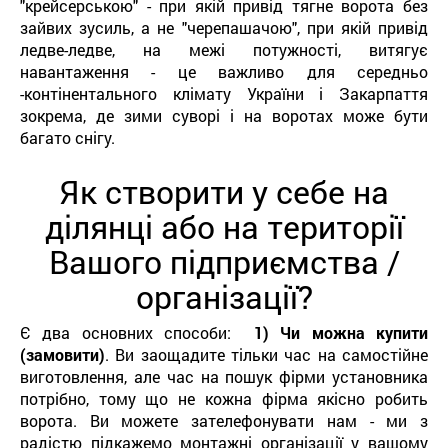
"крейсерською" - при якій привід тягне ворота без
зайвих зусиль, а не "черепашачою", при якій привід
ледве-ледве, на межі потужності, витягує
навантаження - це важливо для середньо
-контінентального клімату України і Закарпаття
зокрема, де зими суворі і на воротах може бути
багато снігу.
Як створити у себе на
ділянці або на території
Вашого підприємства /
організації?
Є два основних способи:
1) Чи можна купити
(замовити)
. Ви заощадите тільки час на самостійне
виготовлення, але час на пошук фірми установника
потрібно, тому що не кожна фірма якісно робить
ворота. Ви можете зателефонувати нам - ми з
радістю підкажемо монтажні організації у вашому