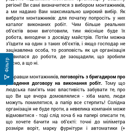
регіоні! Ви самі визначитеся з вибором монтажників,
а ми надамо Вам максимально широкий вибір. Як
вибрати монтажників: для початку попросіть у них
каталог виконаних робіт. Чим більше реальних
об'єктів вони виготовили, тим якісніше буде їх
робота, виходячи з досвіду майстрів. Потім можна
з'їздити на один з таких об'єктів, і якщо господар не
зацікавлена ​​особа, то розповість як ця організація
ставилася до роботи, де заощадили, що зробили
Фільтр
якісно, ​​а що ні.
Вибравши монтажників,
поговоріть з бригадиром про
укладення договору на виконання робіт.
Тому що
людська пам'ять має властивість забувати те, про
що Ви ще вчора домовлялися - хіба мало, люди
можуть помилятися, а папір все стерпить! Солідна
організація не буде проти, а невелика компанія може
відмовитися - тоді слід хоча б на папері описати те,
що хочете бачити на об'єкті: точні до міліметра
розміри воріт, марку фурнітури і автоматики (+