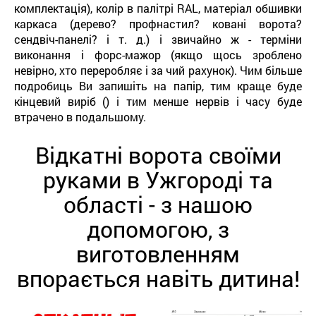
комплектація), колір в палітрі RAL, матеріал обшивки
каркаса (дерево? профнастил? ковані ворота?
сендвіч-панелі? і т. д.) і звичайно ж - терміни
виконання і форс-мажор (якщо щось зроблено
невірно, хто переробляє і за чий рахунок). Чим більше
подробиць Ви запишіть на папір, тим краще буде
кінцевий виріб () і тим менше нервів і часу буде
втрачено в подальшому.
Відкатні ворота своїми
руками в Ужгороді та
області - з нашою
допомогою, з
виготовленням
впорається навіть дитина!