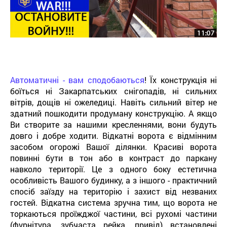
Автоматичні - вам сподобаються
! Їх конструкція ні
боїться ні Закарпатських снігопадів, ні сильних
вітрів, дощів ні ожеледиці. Навіть сильний вітер не
здатний пошкодити продуману конструкцію. А якщо
Ви створите за нашими кресленнями, вони будуть
довго і добре ходити. Відкатні ворота є відмінним
засобом огорожі Вашої ділянки. Красиві ворота
повинні бути в тон або в контраст до паркану
навколо території. Це з одного боку естетична
особливість Вашого будинку, а з іншого - практичний
спосіб заїзду на територію і захист від незваних
гостей. Відкатна система зручна тим, що ворота не
торкаються проїжджої частини, всі рухомі частини
(фурнітура, зубчаста рейка, привід) встановлені