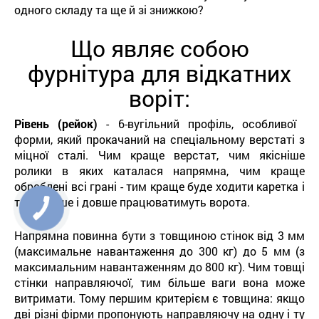
одного складу та ще й зі знижкою?
Що являє собою
фурнітура для відкатних
воріт:
Рівень (рейок)
- 6-вугільний профіль, особливої ​​
форми, який прокачаний на спеціальному верстаті з
міцної сталі. Чим краще верстат, чим якісніше
ролики в яких каталася напрямна, чим краще
оброблені всі грані - тим краще буде ходити каретка і
тим тихіше і довше працюватимуть ворота.
Напрямна повинна бути з товщиною стінок від 3 мм
(максимальне навантаження до 300 кг) до 5 мм (з
максимальним навантаженням до 800 кг). Чим товщі
стінки направляючої, тим більше ваги вона може
витримати. Тому першим критерієм є товщина: якщо
дві різні фірми пропонують направляючу на одну і ту