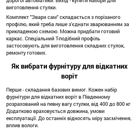
дорогої автоматики. Вихід - купити набори для
виготовлення стулки.
Комплект "Звари сам" складається з порізаного
профілю, який треба лише з'єднати зварюванням за
прикладеною схемою. Можна придбати готовий
каркас. Спеціальний Т-подібний профіль
застосовують для виготовлення складних стулок,
ремонту готових.
Як вибрати фурнітуру для відкатних
воріт
Перше - складання базових вимог. Кожен набір
фурнітури для відкатних воріт в Південному
розрахований на певну вагу стулки, від 400 до 800 кг
Додатково враховується довжина, умови
експлуатації. До останніх відносять міру засмічення,
вплив вологи.