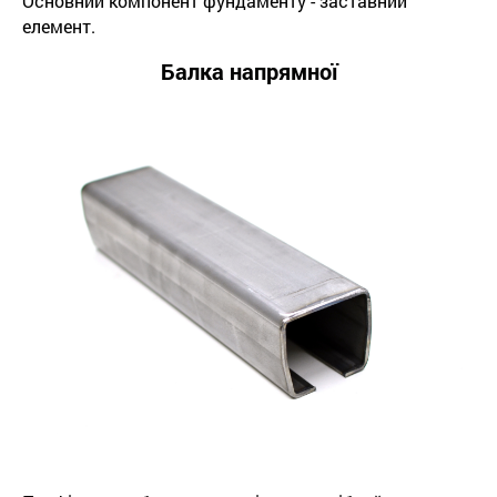
Основний компонент фундаменту - заставний
елемент.
Балка напрямної