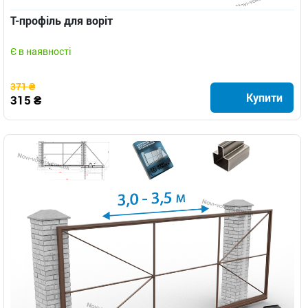
Т-профіль для воріт
Є в наявності
371 ₴
Купити
315 ₴