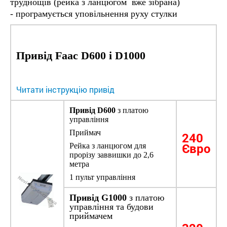
труднощів (рейка з ланцюгом вже зібрана)
- програмується уповільнення руху стулки
Привід Faac D600 і D1000
Читати інструкцію привід
Привід D600
з платою
управління
Приймач
240
Євро
Рейка з ланцюгом для
прорізу заввишки до 2,6
метра
1 пульт управління
Привід G1000
з платою
управління та будови
приймачем