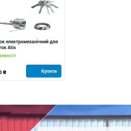
к електромеханічний для
ток Atis
аявності
Купити
0 ₴