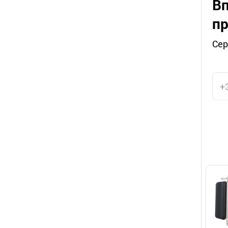
Вп
пр
Сер