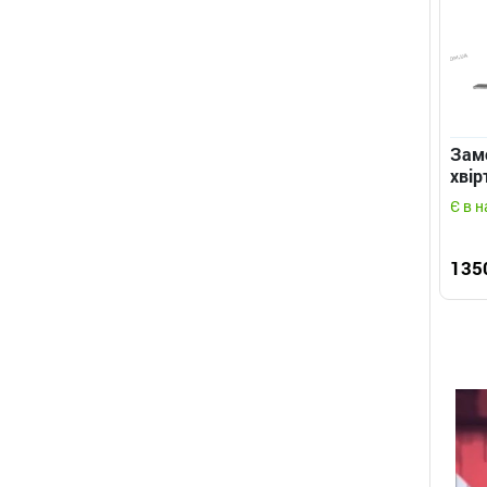
Замо
хвір
Є в н
135