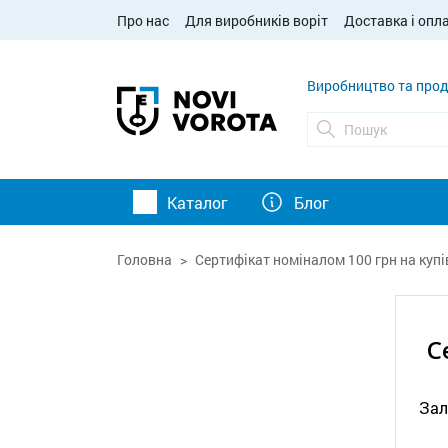
Про нас
Для виробників воріт
Доставка і опл
Виробництво та прод
Каталог
Блог
Головна
Сертифікат номіналом 100 грн на купі
С
Зал