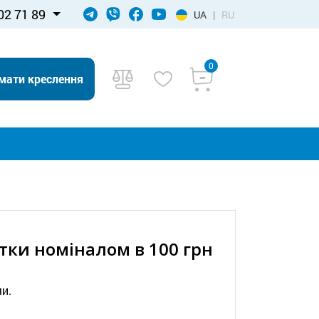
02 71 89
UA
|
RU
0
мати креслення
тки номіналом в 100 грн
и.