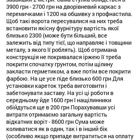
3900 грн - 2700 грн на дворівневий каркас з
перемичками і 1200 на обшивку з профнастила.
Щоб такі ворота пересувалися на них треба
встановити якісну фурнітуру вартість якої
близько 2300 (може бути більший, все
залежить від типу тієї, що направляє і товщини
металу, з якого її роблять). Щоб отримана
конструкція не покривалася іржею її треба
покрити спочатку грунтом, потім щілину
закласти герметиком, а вже потім все покрити
фарбою. На це усе піде близько 600 грн Для
установки кареток треба виготовити і
забетонувати заставу. На усі ці роботи в
середньому йде 1600 грн І нащілинники
обійдуться ще в 200 грн Порахувавши усі
витрати отримаємо загальну вартість
відкатних воріт - 8600 грн Сума може
коливатися як в один, так і в інший бік
(особливо якщо припаде витратиться на оплату