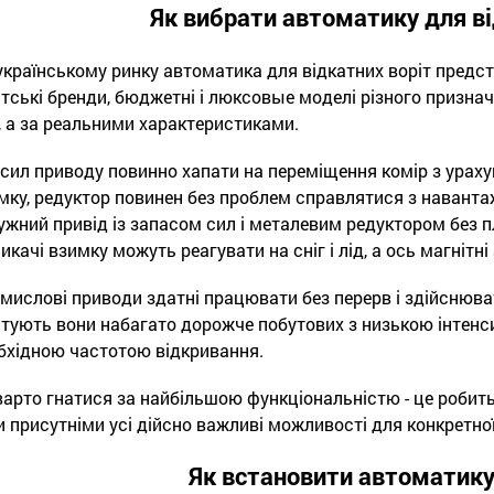
Як вибрати автоматику для ві
українському ринку автоматика для відкатних воріт предст
атські бренди, бюджетні і люксовые моделі різного призначе
і, а за реальними характеристиками.
 сил приводу повинно хапати на переміщення комір з урах
мку, редуктор повинен без проблем справлятися з наванта
ужний привід із запасом сил і металевим редуктором без пл
икачі взимку можуть реагувати на сніг і лід, а ось магнітн
мислові приводи здатні працювати без перерв і здійснюват
тують вони набагато дорожче побутових з низькою інтенс
бхідною частотою відкривання.
варто гнатися за найбільшою функціональністю - це робит
и присутніми усі дійсно важливі можливості для конкретної
Як встановити автоматику