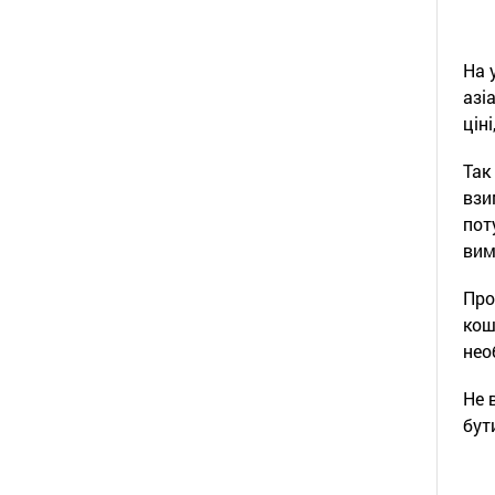
На 
азі
цін
Так
взи
пот
вим
Про
кош
нео
Не 
бут