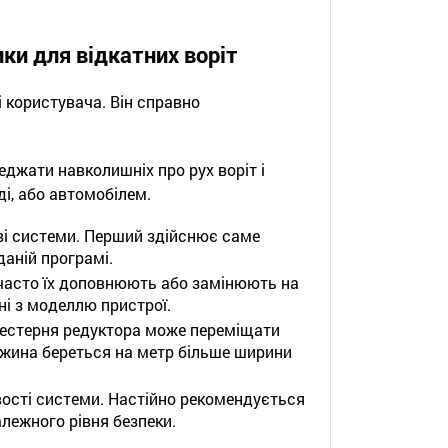
ки для відкатних воріт
і користувача. Він справно
джати навколишніх про рух воріт і
ді, або автомобілем.
ві системи. Перший здійснює саме
даній програмі.
 часто їх доповнюють або замінюють на
ні з моделлю пристрої.
 шестерня редуктора може переміщати
вжина береться на метр більше ширини
ості системи. Настійно рекомендується
лежного рівня безпеки.