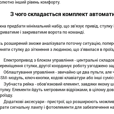
олютно інший рівень комфорту.
З чого складається комплект автомати
на придбати мінімальний набір, що зв'язує привід, стулку 
криватиме і закриватиме ворота по команді.
сь розширений зможе аналізувати поточну ситуацію, попере
иняти стулку до зіткнення з людиною, що з'явилася в проїз
Електропривод з блоком управління - центральні складо
ереміщення стулки, другої координує роботу узгоджено за
Облаштування управління - звичайно це два пульти, але
SM- модуль, ключ-кнопки, кодові клавіатури або інші суміс
Зубчаста рейка - обов'язковий елемент, завдяки якому
тулку. Елементи йдуть метровими відрізками, в цілому до
роїзду.
Додаткові аксесуари - пристрої, що розширюють можлив
рати сигнальну лампу і фотоелементи для забезпечення на