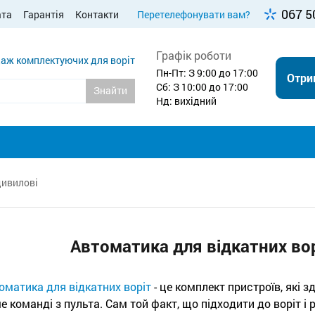
067 5
ата
Гарантія
Контакти
Перетелефонувати вам?
Графік роботи
аж комплектуючих для воріт
Пн-Пт: З 9:00 до 17:00
Отри
Сб: З 10:00 до 17:00
Знайти
Нд: вихідний
дивиловi
Автоматика для відкатних вор
оматика для відкатних воріт
- це комплект пристроїв, які 
е команді з пульта. Сам той факт, що підходити до воріт і р