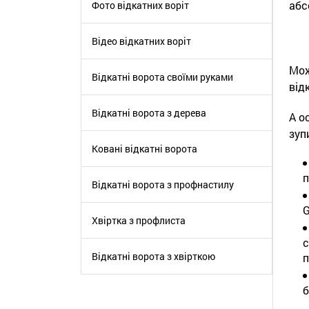
абс
Фото відкатних воріт
Відео відкатних воріт
Мож
Відкатні ворота своїми руками
від
Відкатні ворота з дерева
А о
зуп
Ковані відкатні ворота
п
Відкатні ворота з профнастилу
G
Хвіртка з профлиста
с
Відкатні ворота з хвірткою
п
б