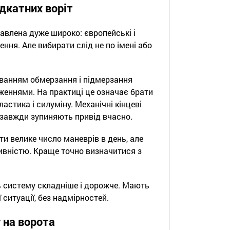
дкатних воріт
авлена дуже широко: європейські і
ння. Але вибирати слід не по імені або
уванням обмерзання і підмерзання
женнями. На практиці це означає брати
астика і силуміну. Механічні кінцеві
і завжди зупиняють привід вчасно.
и велике число маневрів в день, але
ивністю. Краще точно визначитися з
ь систему складніше і дорожче. Мають
 ситуації, без надмірностей.
 на ворота