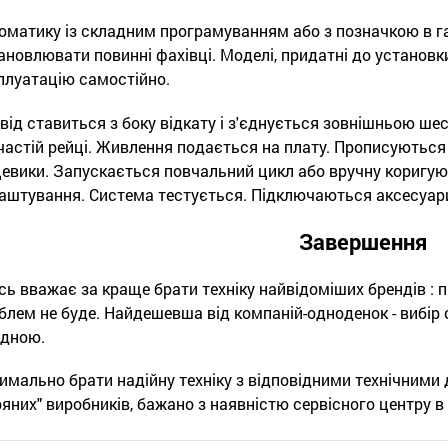
оматику із складним програмуванням або з позначкою в г
ановлювати повинні фахівці. Моделі, придатні до установк
плуатацію самостійно.
від ставиться з боку відкату і з'єднується зовнішньою ше
частій рейці. Живлення подається на плату. Прописуються
цевики. Запускається повчальний цикл або вручну коригую
аштування. Система тестується. Підключаються аксесуари
Завершення
сь вважає за краще брати техніку найвідоміших брендів : п
блем не буде. Найдешевша від компаній-одноденок - вибір 
ідною.
имально брати надійну техніку з відповідними технічними 
ряних" виробників, бажано з наявністю сервісного центру в 