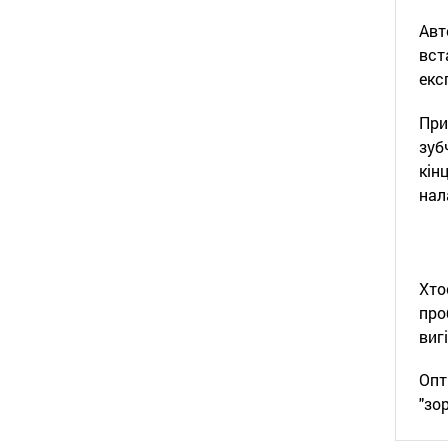
Авт
вст
екс
При
зуб
кін
нал
Хто
про
виг
Опт
"зо