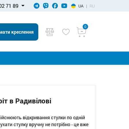
02 71 89
UA
|
RU
0
мати креслення
іт в Радивiловi
здійснюють відкривання стулки по одній
ухати стулку вручну не потрібно - це вже