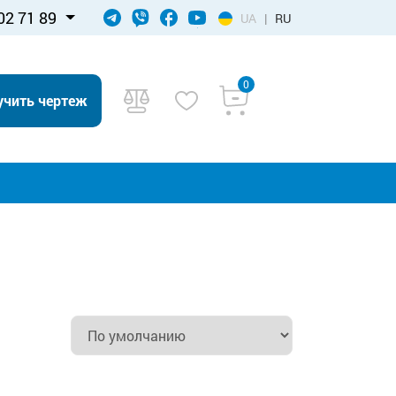
02 71 89
UA
|
RU
0
учить чертеж