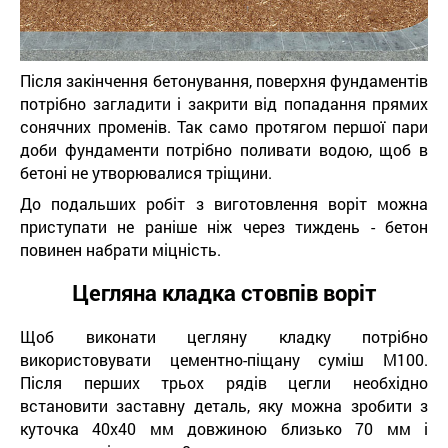
Після закінчення бетонування, поверхня фундаментів
потрібно загладити і закрити від попадання прямих
сонячних променів. Так само протягом першої пари
доби фундаменти потрібно поливати водою, щоб в
бетоні не утворювалися тріщини.
До подальших робіт з виготовлення воріт можна
приступати не раніше ніж через тиждень - бетон
повинен набрати міцність.
Цегляна кладка стовпів воріт
Щоб виконати цегляну кладку потрібно
використовувати цементно-піщану суміш М100.
Після перших трьох рядів цегли необхідно
встановити заставну деталь, яку можна зробити з
куточка 40х40 мм довжиною близько 70 мм і