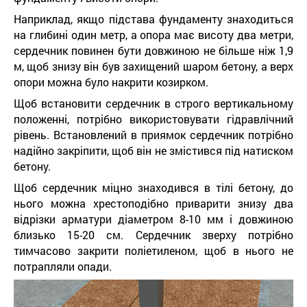
Наприклад, якщо підстава фундаменту знаходиться
на глибині один метр, а опора має висоту два метри,
сердечник повинен бути довжиною не більше ніж 1,9
м, щоб знизу він був захищений шаром бетону, а верх
опори можна було накрити козирком.
Щоб встановити сердечник в строго вертикальному
положенні, потрібно використовувати гідравлічний
рівень. Встановлений в приямок сердечник потрібно
надійно закріпити, щоб він не змістився під натиском
бетону.
Щоб сердечник міцно знаходився в тілі бетону, до
нього можна хрестоподібно приварити знизу два
відрізки арматури діаметром 8-10 мм і довжиною
близько 15-20 см. Сердечник зверху потрібно
тимчасово закрити поліетиленом, щоб в нього не
потрапляли опади.