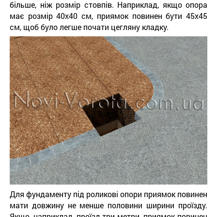
більше, ніж розмір стовпів. Наприклад, якщо опора
має розмір 40х40 см, приямок повинен бути 45х45
см, щоб було легше почати цегляну кладку.
Для фундаменту під роликові опори приямок повинен
мати довжину не менше половини ширини проїзду.
Якщо, наприклад, проїзд три метри, приямок повинен