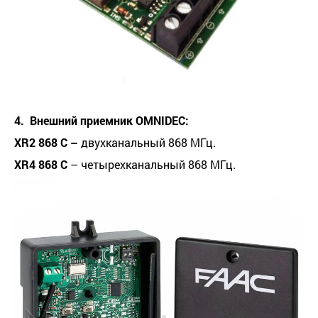
4.
Внешний приемник
OMNIDEC
:
XR
2
868
C
–
двухканальный 868 МГц.
XR
4
868
C
– четырехканальный 868 МГц.