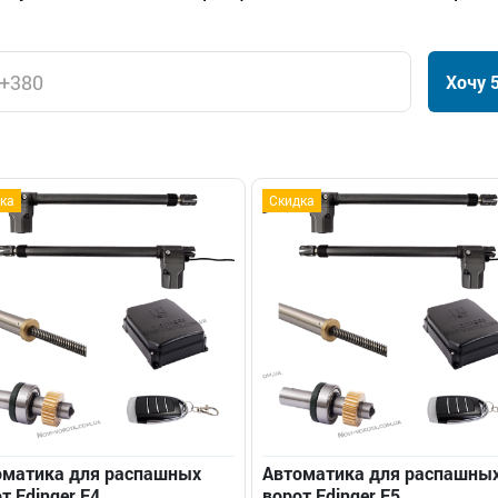
Хочу 
ка
Скидка
оматика для распашных
Автоматика для распашны
т Edinger E4
ворот Edinger E5