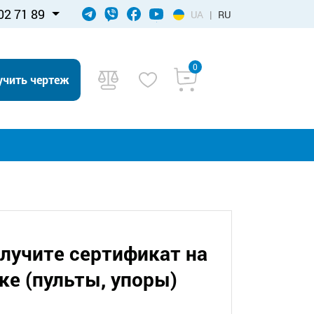
02 71 89
UA
|
RU
0
учить чертеж
олучите сертификат на
ке (пульты, упоры)