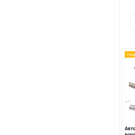
Скид
Авт
воро