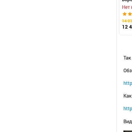
Нет 
14 01
12 4
Так
Обз
htt
Как
htt
Вид