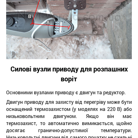
Силові вузли приводу для розпашних
воріт
Основними вузлами приводу є двигун та редуктор.
Двигун приводу для захисту від перегріву може бути
оснащений термозахистом (у моделях на 220 В) або
низьковольтним двигуном. Якщо він має
термозахист, то автоматично вимикається, щойно
досягає гранично-допустимої температури.
Низьковольтні двигуни від самого початку не схильні