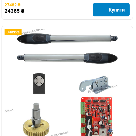
27482 ₴
Купити
24365 ₴
Знижка